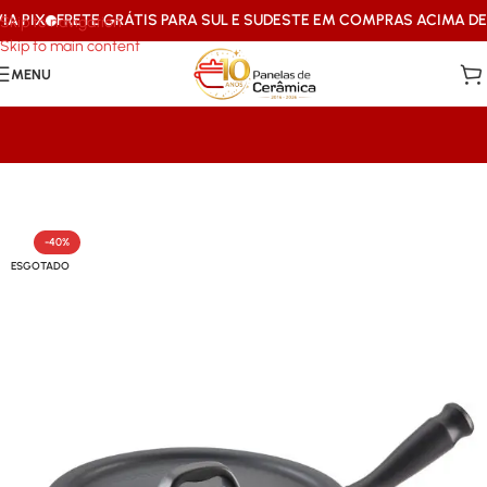
 PIX
FRETE GRÁTIS PARA SUL E SUDESTE EM COMPRAS ACIMA DE R
Skip to navigation
Skip to main content
MENU
Início
/
Caçarolas & Frigideiras
-40%
ESGOTADO