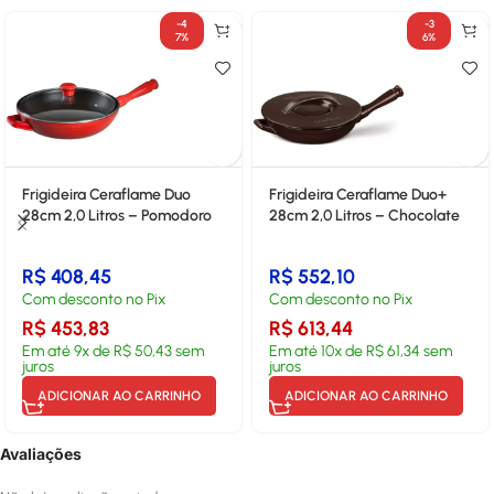
-4
-3
7%
6%
Frigideira Ceraflame Duo
Frigideira Ceraflame Duo+
28cm 2,0 Litros – Pomodoro
28cm 2,0 Litros – Chocolate
R$
408,45
R$
552,10
Com desconto no Pix
Com desconto no Pix
R$
453,83
R$
613,44
Em até
9
x de
R$
50,43
sem
Em até
10
x de
R$
61,34
sem
juros
juros
ADICIONAR AO CARRINHO
ADICIONAR AO CARRINHO
Avaliações