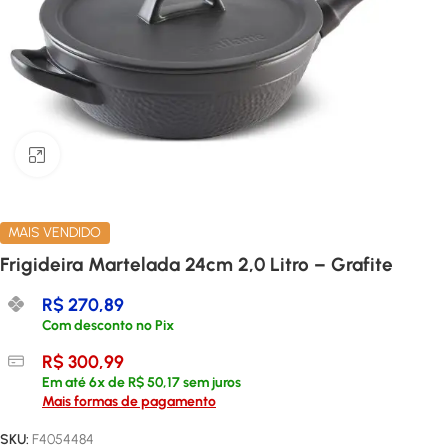
Clique para ampliar
MAIS VENDIDO
Frigideira Martelada 24cm 2,0 Litro – Grafite
R$
270,89
Com desconto no Pix
R$
300,99
Em até
6
x de
R$
50,17
sem juros
Mais formas de pagamento
SKU:
F4054484