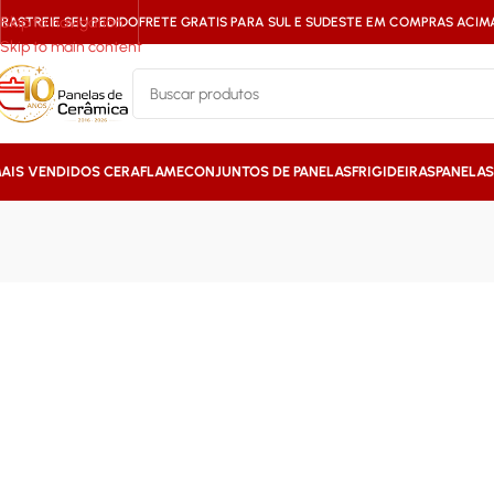
Skip to navigation
RASTREIE SEU PEDIDO
FRETE GRATIS PARA SUL E SUDESTE EM COMPRAS ACIMA 
Skip to main content
AIS VENDIDOS CERAFLAME
CONJUNTOS DE PANELAS
FRIGIDEIRAS
PANELA