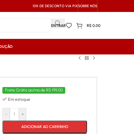
10% DE DESCONTO VIA PIX
SOBRE NÓS
ENTRAR
R$
0,00
NDUÇÃO
Frete Grátis acima de R$ 199,00
Em estoque
-
+
ADICIONAR AO CARRINHO