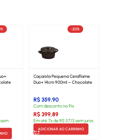
8%
-20%
uo+
Caçarola Pequena Ceraflame
colate
Duo+ 14cm 900ml – Chocolate
R$
359,90
Com desconto no Pix
R$
399,89
sem
Em até
7
x de
R$
57,13
sem juros
ADICIONAR AO CARRINHO
INHO