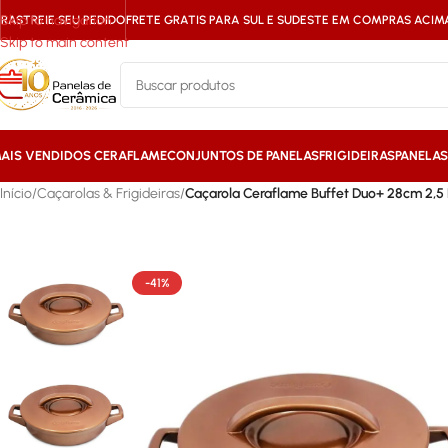
Skip to navigation
RASTREIE SEU PEDIDO
FRETE GRATIS PARA SUL E SUDESTE EM COMPRAS ACIMA 
Skip to main content
AIS VENDIDOS CERAFLAME
CONJUNTOS DE PANELAS
FRIGIDEIRAS
PANELA
Início
/
Caçarolas & Frigideiras
/
Caçarola Ceraflame Buffet Duo+ 28cm 2,5 
-41%