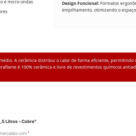
no e micro-ondas
Design Funcional:
Formatos ergonôm
empilhamento, otimizando o espaço
ores
médio. A cerâmica distribui o calor de forma eficiente, permitindo
eraflame é 100% cerâmica e livre de revestimentos químicos antia
,5 Litros – Cobre”
*
 marcados com