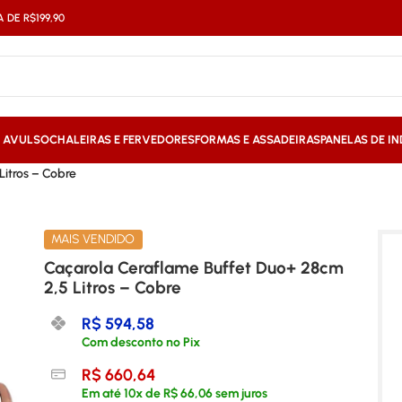
DE R$199,90
S AVULSO
CHALEIRAS E FERVEDORES
FORMAS E ASSADEIRAS
PANELAS DE I
Litros – Cobre
MAIS VENDIDO
Caçarola Ceraflame Buffet Duo+ 28cm
2,5 Litros – Cobre
R$
594,58
Com desconto no Pix
R$
660,64
Em até
10
x de
R$
66,06
sem juros