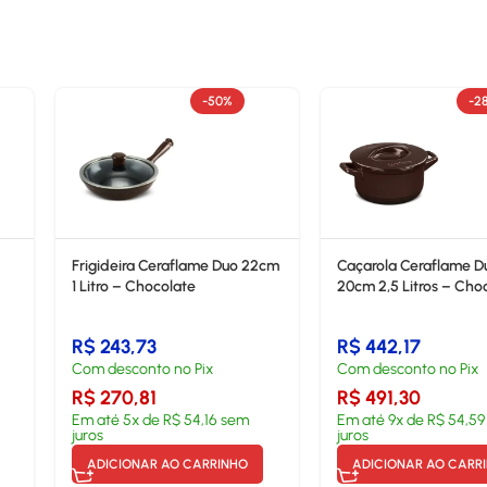
-50%
-2
Frigideira Ceraflame Duo 22cm
Caçarola Ceraflame D
1 Litro – Chocolate
20cm 2,5 Litros – Cho
R$
243,73
R$
442,17
Com desconto no Pix
Com desconto no Pix
R$
270,81
R$
491,30
Em até
5
x de
R$
54,16
sem
Em até
9
x de
R$
54,59
juros
juros
ADICIONAR AO CARRINHO
ADICIONAR AO CARR