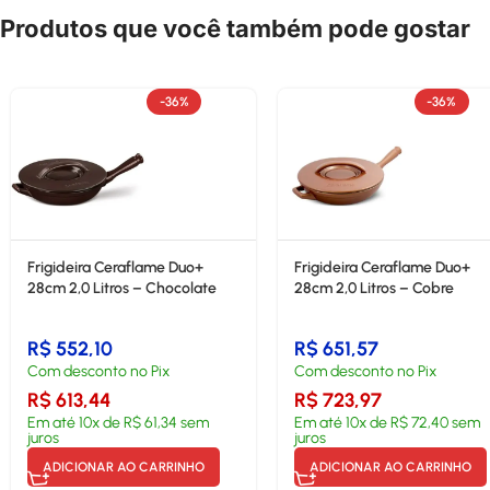
Produtos que você também pode gostar
-36%
-36%
Frigideira Ceraflame Duo+
Frigideira Ceraflame Duo+
28cm 2,0 Litros – Chocolate
28cm 2,0 Litros – Cobre
R$
552,10
R$
651,57
Com desconto no Pix
Com desconto no Pix
R$
613,44
R$
723,97
Em até
10
x de
R$
61,34
sem
Em até
10
x de
R$
72,40
sem
juros
juros
ADICIONAR AO CARRINHO
ADICIONAR AO CARRINHO