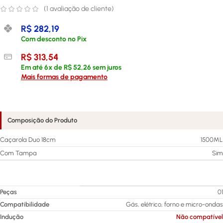
(
1
avaliação de cliente)
R$
282,19
Com desconto no Pix
R$
313,54
Em até
6
x de
R$
52,26
sem juros
Mais formas de pagamento
Composição do Produto
Caçarola Duo 18cm
1500ML
Com Tampa
Sim
Peças
01
Compatibilidade
Gás, elétrico, forno e micro-ondas
Indução
Não compatível