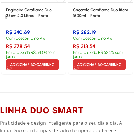
Frigideira Ceraflame Duo
Caçarola Ceraflame Duo 18cm
28cm 2,0 Litros – Preto
1500ml – Preto
R$
340,69
R$
282,19
Com desconto no Pix
Com desconto no Pix
R$
378,54
R$
313,54
Em até
7
x de
R$
54,08
sem
Em até
6
x de
R$
52,26
sem
juros
juros
ADICIONAR AO CARRINHO
ADICIONAR AO CARRINHO
LINHA DUO SMART
Praticidade e design inteligente para o seu dia a dia. A
linha Duo com tampas de vidro temperado oferece