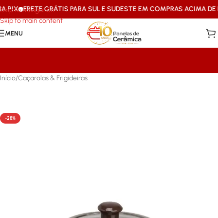
IX
FRETE GRÁTIS PARA SUL E SUDESTE EM COMPRAS ACIMA DE R$1
Skip to navigation
Skip to main content
MENU
Início
/
Caçarolas & Frigideiras
-28%