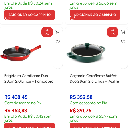
Em até
8
x de
R$
50,24
sem
Em até
7
x de
R$
56,66
sem
juros
juros
ADICIONAR AO CARRINHO
ADICIONAR AO CARRINHO
-4
-4
7%
4%
Frigideira Ceraflame Duo
Caçarola Ceraflame Buffet
28cm 2,0 Litros – Pomodoro
Duo 28cm 2,5 Litros – Matte
R$
408,45
R$
352,58
Com desconto no Pix
Com desconto no Pix
R$
453,83
R$
391,76
Em até
9
x de
R$
50,43
sem
Em até
7
x de
R$
55,97
sem
juros
juros