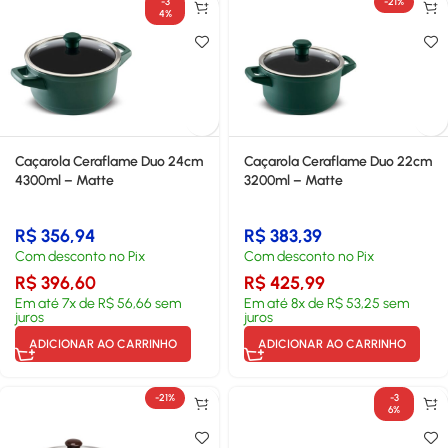
-3
-21%
4%
Caçarola Ceraflame Duo 24cm
Caçarola Ceraflame Duo 22cm
4300ml – Matte
3200ml – Matte
R$
356,94
R$
383,39
Com desconto no Pix
Com desconto no Pix
R$
396,60
R$
425,99
Em até
7
x de
R$
56,66
sem
Em até
8
x de
R$
53,25
sem
juros
juros
ADICIONAR AO CARRINHO
ADICIONAR AO CARRINHO
-21%
-3
6%