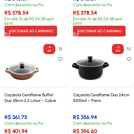
Com desconto no Pix
Com desconto no Pix
R$
378,54
R$
378,54
Em até
7
x de
R$
54,08
sem
Em até
7
x de
R$
54,08
sem
juros
juros
ADICIONAR AO CARRINHO
ADICIONAR AO CARRINHO
-4
-3
6%
4%
Caçarola Ceraflame Buffet
Caçarola Ceraflame Duo 24cm
Duo 28cm 2,5 Litros – Cobre
4300ml – Preto
R$
361,75
R$
356,94
Com desconto no Pix
Com desconto no Pix
R$
401,94
R$
396,60