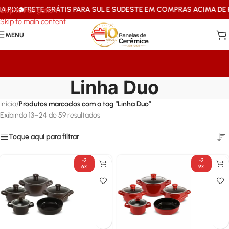
X
FRETE GRÁTIS PARA SUL E SUDESTE EM COMPRAS ACIMA DE R$199
Skip to navigation
Skip to main content
MENU
Linha Duo
Início
/
Produtos marcados com a tag “Linha Duo”
Exibindo 13–24 de 59 resultados
Toque aqui para filtrar
-2
-2
6%
9%