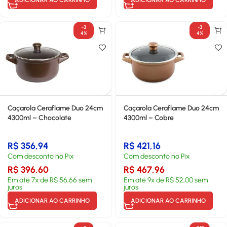
ADICIONAR AO CARRINHO
ADICIONAR AO CARRINHO
-3
-3
4%
4%
Caçarola Ceraflame Duo 24cm
Caçarola Ceraflame Duo 24cm
4300ml – Chocolate
4300ml – Cobre
R$
356,94
R$
421,16
Com desconto no Pix
Com desconto no Pix
R$
396,60
R$
467,96
Em até
7
x de
R$
56,66
sem
Em até
9
x de
R$
52,00
sem
juros
juros
ADICIONAR AO CARRINHO
ADICIONAR AO CARRINHO