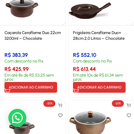
Caçarola Ceraflame Duo 22cm
Frigideira Ceraflame Duo+
3200ml – Chocolate
28cm 2,0 Litros – Chocolate
R$
383,39
R$
552,10
Com desconto no Pix
Com desconto no Pix
R$
425,99
R$
613,44
Em até
8
x de
R$
53,25
sem
Em até
10
x de
R$
61,34
sem
juros
juros
ADICIONAR AO CARRINHO
ADICIONAR AO CARRINHO
-21%
-21%