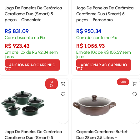
Jogo De Panelas De Cerâmica
Jogo De Panelas De Cerâmica
Ceraflame Duo (Smart) 5
Ceraflame Duo (Smart) 5
peças – Chocolate
peças – Pomodoro
R$
831,09
R$
950,34
Com desconto no Pix
Com desconto no Pix
R$
923,43
R$
1.055,93
Em até
10
x de
R$
92,34
sem
Em até
10
x de
R$
105,59
sem
juros
juros
ADICIONAR AO CARRINHO
ADICIONAR AO CARRINHO
-2
-21%
6%
Jogo De Panelas De Cerâmica
Caçarola Ceraflame Buffet
Ceraflame Duo (Smart) 5
Duo 28cm 2,5 Litros –