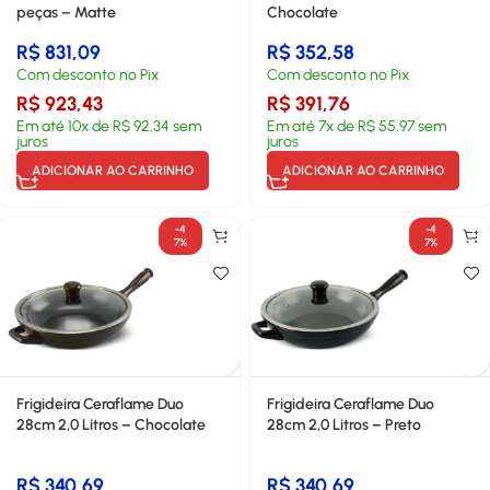
peças – Matte
Chocolate
R$
831,09
R$
352,58
Com desconto no Pix
Com desconto no Pix
R$
923,43
R$
391,76
Em até
10
x de
R$
92,34
sem
Em até
7
x de
R$
55,97
sem
juros
juros
ADICIONAR AO CARRINHO
ADICIONAR AO CARRINHO
-4
-4
7%
7%
Frigideira Ceraflame Duo
Frigideira Ceraflame Duo
28cm 2,0 Litros – Chocolate
28cm 2,0 Litros – Preto
R$
340,69
R$
340,69