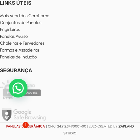
LINKS ÚTEIS
Mais Vendidos Ceraflame
Conjuntos de Panelas
Frigideiras
Panelas Avulso
Chaleiras e Fervedores
Formas e Assadeiras
Panelas de Indução
SEGURANÇA
Posso Ajudar?
1
PANELAS DE CERÂMICA
| CNPJ: 24.912.341/0001-00
| 2026 CREATED BY
ZAPLAND
STUDIO