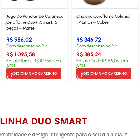
Jogo De Panelas De Cerâmica
Chaleira Ceraflame Colonial
Ceraflame Duo+ (Smart) 5
1,7 Litros – Cobre
peças – Matte
R$
986,02
R$
346,72
Com desconto no Pix
Com desconto no Pix
R$
1.095,58
R$
385,24
Em até
10
x de
R$
109,56
sem
Em até
7
x de
R$
55,03
sem
juros
juros
ADICIONAR AO CARRINHO
ADICIONAR AO CARRINHO
LINHA DUO SMART
Praticidade e design inteligente para o seu dia a dia. A