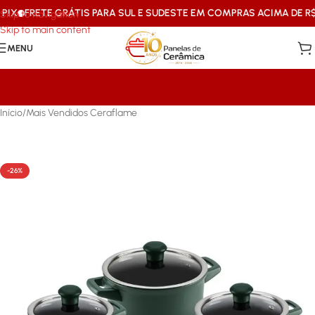
ETE GRÁTIS PARA SUL E SUDESTE EM COMPRAS ACIMA DE R$199
10
Skip to navigation
Skip to main content
MENU
Início
/
Mais Vendidos Ceraflame
-26%