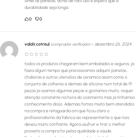
Amei as panelas, achei de fácil uso e espero que a
durabilidade seja longa.
0
0
valdir.cotrisul
–
dezembro 26, 2024
(comprador verificado)
todos os produtos chegaram bem embalados e seguros, ja
fazia algum tempo que precisavamos adquirir panelas ,
chaleiras e outros utensilios de ceramica assim como o
conjunto de colheres e demais de silicone num total de 19
peças ja usamos algumas peças e gostamos muito, requer
atenção constante na hora do cozimento mas ja tinhamos
conhecimento disso. Ademais fomos muito bem atendidos
na compra e retaguarda om que ficou claro o
profissionalismo da fabrica ao representante o que nois
deixou muito confiante. Agora usufruir e tirar o melhor
proveito a compra foi pelsa qualidade e saude.