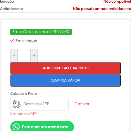
Indução
Não compatível
Antiaderente
Não possui camada antiaderente
Frete Grátis acima de R$ 199,00
Em estoque
-
+
ADICIONAR AO CARRINHO
COMPRA RÁPIDA
Calcular o Frete
Calcular
Não sei meu CEP
Fale com um atendente