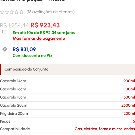
(
18
avaliações de clientes)
R$
923,43
R$
1.254,44
Em até
10
x de
R$
92,34
sem juros
Mais formas de pagamento
R$
831,09
Com desconto no Pix
Composição do Conjunto
Caçarola 14cm
900ml
Caçarola 16cm
1100ml
Caçarola 18cm
1500ml
Caçarola 20cm
2500ml
Frigideira 20cm
1200ml
Peças
5
Compatibilidade
Gás, elétrico, forno e micro-ondas