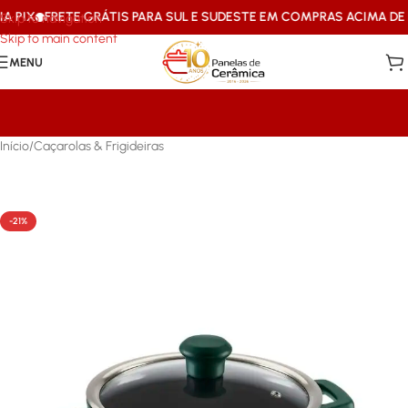
IX
FRETE GRÁTIS PARA SUL E SUDESTE EM COMPRAS ACIMA DE R$1
Skip to navigation
Skip to main content
MENU
Início
/
Caçarolas & Frigideiras
-21%