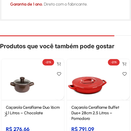
Garantia de 1 ano.
Direto com o fabricante.
Produtos que você também pode gostar
-21%
-21%
Caçarola Ceraflame Duo 16cm
Caçarola Ceraflame Buffet
1,1 Litros – Chocolate
Duo+ 28cm 2,5 Litros –
Pomodoro
R$
276,66
R$
791,09