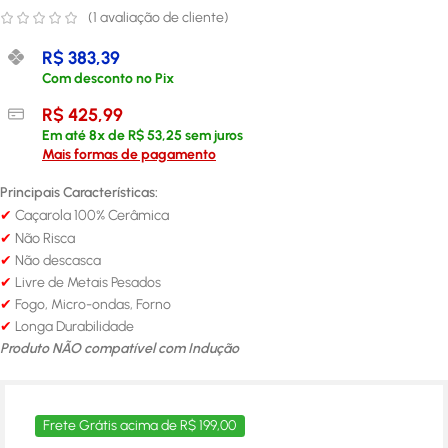
(
1
avaliação de cliente)
R$
383,39
Com desconto no Pix
R$
425,99
Em até
8
x de
R$
53,25
sem juros
Mais formas de pagamento
Principais Características:
Caçarola 100% Cerâmica
✔
Não Risca
✔
✔
Não descasca
✔
Livre de Metais Pesados
✔
Fogo, Micro-ondas, Forno
✔
Longa Durabilidade
Produto NÃO compatível com Indução
Frete Grátis acima de R$ 199,00