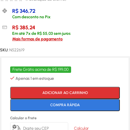
R$
346,72
Com desconto no Pix
R$
385,24
Em até
7
x de
R$
55,03
sem juros
Mais formas de pagamento
SKU:
N522619
Frete Grátis acima de R$ 199,00
Apenas 1 em estoque
ADICIONAR AO CARRINHO
COMPRA RÁPIDA
Calcular o Frete
Calcular