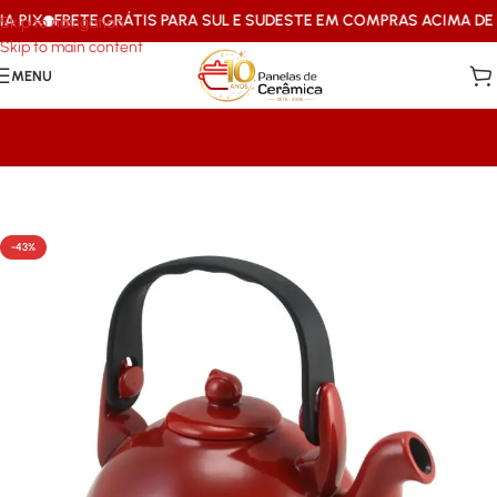
PIX
FRETE GRÁTIS PARA SUL E SUDESTE EM COMPRAS ACIMA DE R$1
Skip to navigation
Skip to main content
MENU
Início
/
Mais Vendidos Ceraflame
-43%