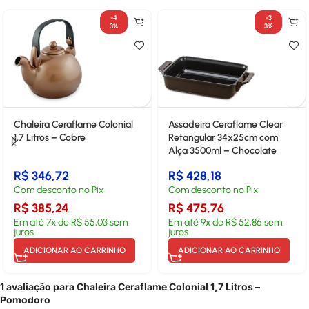
-4
-3
3%
3%
Chaleira Ceraflame Colonial
Assadeira Ceraflame Clear
1,7 Litros – Cobre
Retangular 34x25cm com
Alça 3500ml – Chocolate
R$
346,72
R$
428,18
Com desconto no Pix
Com desconto no Pix
R$
385,24
R$
475,76
Em até
7
x de
R$
55,03
sem
Em até
9
x de
R$
52,86
sem
juros
juros
ADICIONAR AO CARRINHO
ADICIONAR AO CARRINHO
1 avaliação para
Chaleira Ceraflame Colonial 1,7 Litros –
Pomodoro