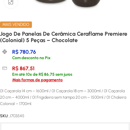
Clique para ampliar
MAIS VENDIDO
Jogo De Panelas De Cerâmica Ceraflame Premiere
(Colonial) 5 Peças – Chocolate
R$
780,76
Com desconto no Pix
R$
867,51
Em até
10
x de
R$
86,75
sem juros
Mais formas de pagamento
01 Caçarola 14 cm – 1600ml / 01 Caçarola 18 cm – 3000ml / 01 Caçarola
20 cm – 4000ml / 01 Frigideira sem tampa 20 cm – 1500ml / 01 Chaleira
Colonial – 1700ml.
SKU:
J703545