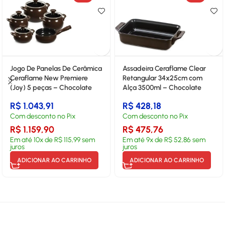
Jogo De Panelas De Cerâmica
Assadeira Ceraflame Clear
Ceraflame New Premiere
Retangular 34x25cm com
(Joy) 5 peças – Chocolate
Alça 3500ml – Chocolate
R$
1.043,91
R$
428,18
Com desconto no Pix
Com desconto no Pix
R$
1.159,90
R$
475,76
Em até
10
x de
R$
115,99
sem
Em até
9
x de
R$
52,86
sem
juros
juros
ADICIONAR AO CARRINHO
ADICIONAR AO CARRINHO