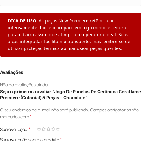
DICA DE USO:
As peças New Premiere retêm calor
intensamente. Inicie o preparo em fogo médio e reduza
para o baixo assim que atingir a temperatura ideal. Suas
alças integradas facilitam o transporte, mas lembre-se de
utilizar proteção térmica ao manusear peças quentes.
Avaliações
Não há avaliações ainda.
Seja o primeiro a avaliar “Jogo De Panelas De Cerâmica Ceraflame
Premiere (Colonial) 5 Peças – Chocolate”
O seu endereço de e-mail não será publicado.
Campos obrigatórios são
*
marcados com
*
Sua avaliação
*
Sua avaliação sobre o produto