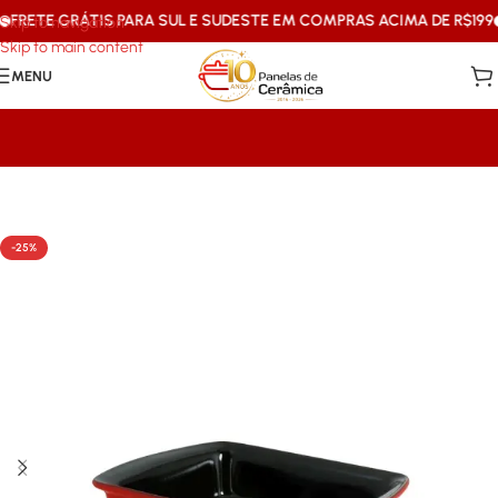
RETE GRÁTIS PARA SUL E SUDESTE EM COMPRAS ACIMA DE R$199
1
Skip to navigation
Skip to main content
MENU
Início
/
Mais Vendidos Ceraflame
-25%