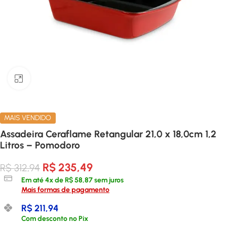
Clique para ampliar
MAIS VENDIDO
Assadeira Ceraflame Retangular 21,0 x 18,0cm 1,2
Litros – Pomodoro
R$
235,49
R$
312,94
Em até
4
x de
R$
58,87
sem juros
Mais formas de pagamento
R$
211,94
Com desconto no Pix