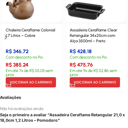
Chaleira Ceraflame Colonial
Assadeira Ceraflame Clear
1,7 Litros – Cobre
Retangular 34x25cm com
Alça 3500ml – Preto
R$
346,72
R$
428,18
Com desconto no Pix
Com desconto no Pix
R$
385,24
R$
475,76
Em até
7
x de
R$
55,03
sem
Em até
9
x de
R$
52,86
sem
juros
juros
ADICIONAR AO CARRINHO
ADICIONAR AO CARRINHO
Avaliações
Não há avaliações ainda.
Seja o primeiro a avaliar “Assadeira Ceraflame Retangular 21,0 x
18,0cm 1,2 Litros – Pomodoro”