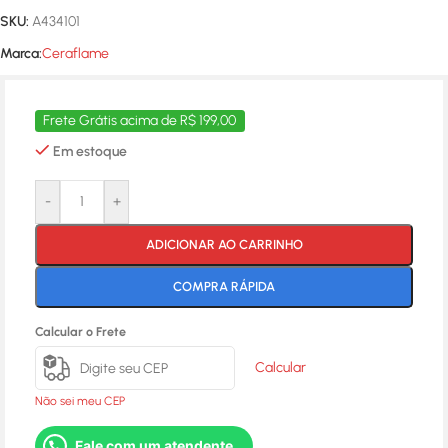
SKU:
A434101
Marca:
Ceraflame
Frete Grátis acima de R$ 199,00
Em estoque
-
+
ADICIONAR AO CARRINHO
COMPRA RÁPIDA
Calcular o Frete
Calcular
Não sei meu CEP
Fale com um atendente