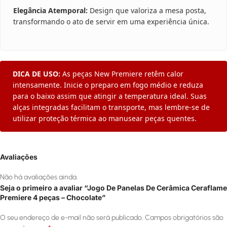
Elegância Atemporal:
Design que valoriza a mesa posta,
transformando o ato de servir em uma experiência única.
DICA DE USO:
As peças New Premiere retêm calor
intensamente. Inicie o preparo em fogo médio e reduza
para o baixo assim que atingir a temperatura ideal. Suas
alças integradas facilitam o transporte, mas lembre-se de
utilizar proteção térmica ao manusear peças quentes.
Avaliações
Não há avaliações ainda.
Seja o primeiro a avaliar “Jogo De Panelas De Cerâmica Ceraflame
Premiere 4 peças – Chocolate”
O seu endereço de e-mail não será publicado.
Campos obrigatórios são