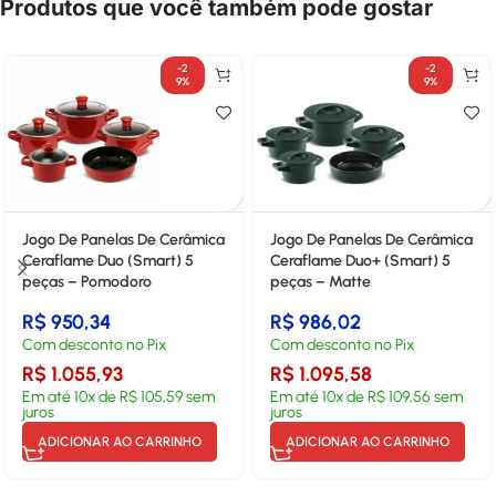
Produtos que você também pode gostar
-2
-2
9%
9%
Jogo De Panelas De Cerâmica
Jogo De Panelas De Cerâmica
Ceraflame Duo (Smart) 5
Ceraflame Duo+ (Smart) 5
peças – Pomodoro
peças – Matte
R$
950,34
R$
986,02
Com desconto no Pix
Com desconto no Pix
R$
1.055,93
R$
1.095,58
Em até
10
x de
R$
105,59
sem
Em até
10
x de
R$
109,56
sem
juros
juros
ADICIONAR AO CARRINHO
ADICIONAR AO CARRINHO