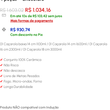
R$
1.034,16
R$
1.603,02
Em até
10
x de
R$
103,42
sem juros
Mais formas de pagamento
R$
930,74
Com desconto no Pix
01 Caçarola baixa 14 cm 1100ml / 01 Caçarola 14 cm 1600ml / 01 Caçarola
16 cm 2300ml / 01 Caçarola 18 cm 3000ml
✔
Conjunto 100% Cerâmica
✔
Não Risca
✔
Não descasca
✔
Livre de Metais Pesados
✔
Fogo, Micro-ondas, Forno
✔
Longa Durabilidade
Produto NÃO compatível com Indução