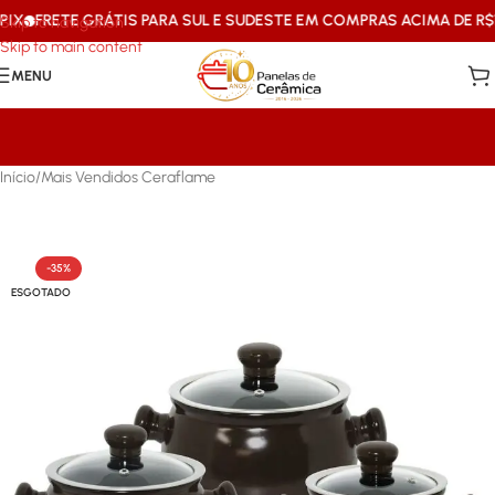
FRETE GRÁTIS PARA SUL E SUDESTE EM COMPRAS ACIMA DE R$199
Skip to navigation
Skip to main content
MENU
Início
/
Mais Vendidos Ceraflame
-35%
ESGOTADO