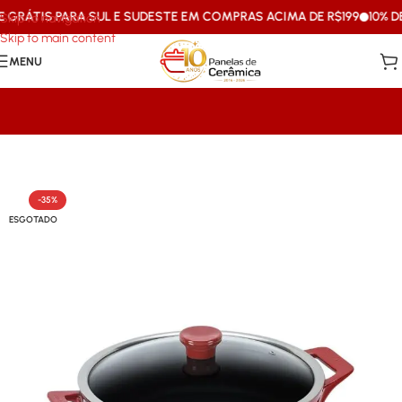
ÁTIS PARA SUL E SUDESTE EM COMPRAS ACIMA DE R$199
10% DE D
Skip to navigation
Skip to main content
MENU
Início
/
Caçarolas & Frigideiras
-35%
ESGOTADO