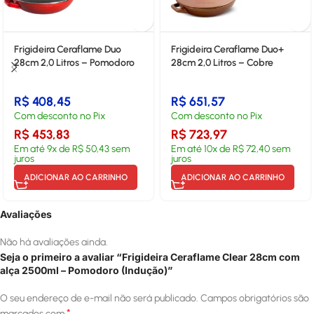
Frigideira Ceraflame Duo
Frigideira Ceraflame Duo+
28cm 2,0 Litros – Pomodoro
28cm 2,0 Litros – Cobre
R$
408,45
R$
651,57
Com desconto no Pix
Com desconto no Pix
R$
453,83
R$
723,97
Em até
9
x de
R$
50,43
sem
Em até
10
x de
R$
72,40
sem
juros
juros
ADICIONAR AO CARRINHO
ADICIONAR AO CARRINHO
Avaliações
Não há avaliações ainda.
Seja o primeiro a avaliar “Frigideira Ceraflame Clear 28cm com
alça 2500ml – Pomodoro (Indução)”
O seu endereço de e-mail não será publicado.
Campos obrigatórios são
*
marcados com