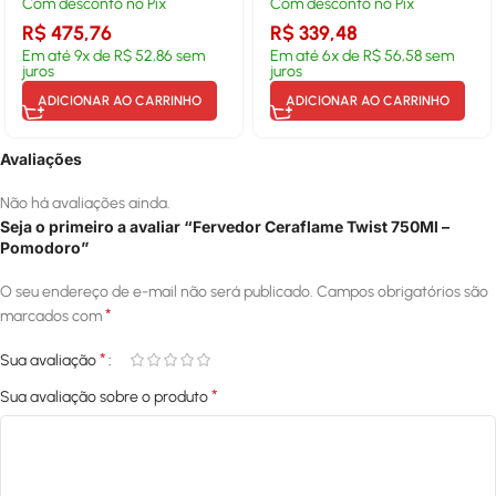
Com desconto no Pix
Com desconto no Pix
R$
475,76
R$
339,48
Em até
9
x de
R$
52,86
sem
Em até
6
x de
R$
56,58
sem
juros
juros
ADICIONAR AO CARRINHO
ADICIONAR AO CARRINHO
Avaliações
Não há avaliações ainda.
Seja o primeiro a avaliar “Fervedor Ceraflame Twist 750Ml –
Pomodoro”
O seu endereço de e-mail não será publicado.
Campos obrigatórios são
*
marcados com
*
Sua avaliação
*
Sua avaliação sobre o produto