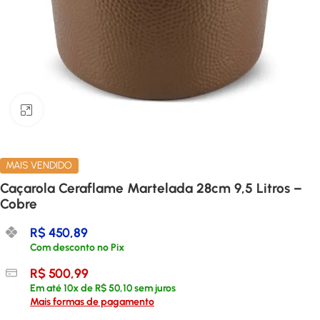
Clique para ampliar
MAIS VENDIDO
Caçarola Ceraflame Martelada 28cm 9,5 Litros –
Cobre
R$
450,89
Com desconto no Pix
R$
500,99
Em até
10
x de
R$
50,10
sem juros
Mais formas de pagamento