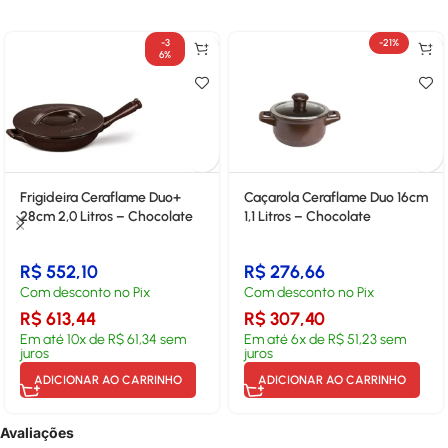
-3
-21%
6%
Frigideira Ceraflame Duo+
Caçarola Ceraflame Duo 16cm
28cm 2,0 Litros – Chocolate
1,1 Litros – Chocolate
R$
552,10
R$
276,66
Com desconto no Pix
Com desconto no Pix
R$
613,44
R$
307,40
Em até
10
x de
R$
61,34
sem
Em até
6
x de
R$
51,23
sem
juros
juros
ADICIONAR AO CARRINHO
ADICIONAR AO CARRINHO
Avaliações