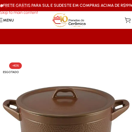
RETE GRÁTIS PARA SUL E SUDESTE EM COMPRAS ACIMA DE R$199
1
Skip to navigation
Skip to main content
MENU
Início
/
Caçarolas & Frigideiras
-40%
ESGOTADO