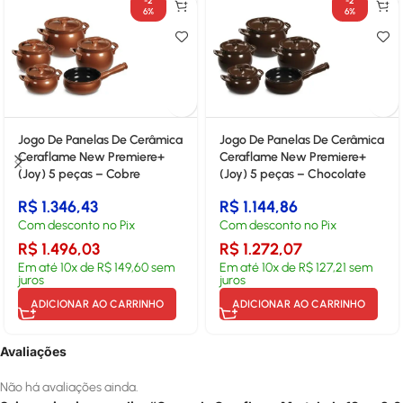
-2
-2
6%
6%
Jogo De Panelas De Cerâmica
Jogo De Panelas De Cerâmica
Ceraflame New Premiere+
Ceraflame New Premiere+
(Joy) 5 peças – Cobre
(Joy) 5 peças – Chocolate
R$
1.346,43
R$
1.144,86
Com desconto no Pix
Com desconto no Pix
R$
1.496,03
R$
1.272,07
Em até
10
x de
R$
149,60
sem
Em até
10
x de
R$
127,21
sem
juros
juros
ADICIONAR AO CARRINHO
ADICIONAR AO CARRINHO
Avaliações
Não há avaliações ainda.