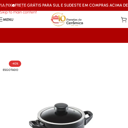
 PIX
FRETE GRÁTIS PARA SUL E SUDESTE EM COMPRAS ACIMA DE R
Skip to navigation
Skip to main content
MENU
Início
/
Mais Vendidos Ceraflame
-40%
ESGOTADO