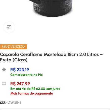
Clique para ampliar
MAIS VENDIDO
Caçarola Ceraflame Martelada 18cm 2,0 Litros –
Preto (Glass)
R$
223,19
Com desconto no Pix
R$
247,99
Em até
4
x de
R$
62,00
sem juros
Mais formas de pagamento
SKU:
C16131141