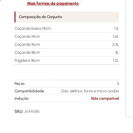
Mais formas de pagamento
Composição do Conjunto
Caçarola baixa 14cm
1,1L
Caçarola 14cm
1,6L
Caçarola 16cm
2,3L
Caçarola 18cm
3L
Frigideira 18cm
1,2L
Peças
5
Compatibilidade
Gás, elétrico, forno e micro-ondas
Indução
Não compatível
SKU:
J644686