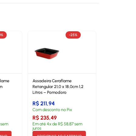
0%
-25%
flame
Assadeira Ceraflame
cm
Retangular 21,0 x 18,0cm 1,2
Litros – Pomodoro
R$
211,94
Com desconto no Pix
R$
235,49
sem
Em até
4
x de
R$
58,87
sem
juros