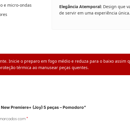
no e micro-ondas
Elegância Atemporal:
Design que va
de servir em uma experiência única
ores
e. Inicie o preparo em fogo médio e reduza para o baixo assim qu
r proteção térmica ao manusear peças quentes.
me New Premiere+ (Joy) 5 peças – Pomodoro”
*
 marcados com