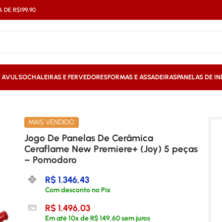
DE R$199,90
S AVULSO
CHALEIRAS E FERVEDORES
FORMAS E ASSADEIRAS
PANELAS DE I
e New Premiere+ (Joy) 5 peças – Pomodoro
MAIS VENDIDO
Jogo De Panelas De Cerâmica
Ceraflame New Premiere+ (Joy) 5 peças
– Pomodoro
R$
1.346,43
Com desconto no Pix
R$
1.496,03
Em até
10
x de
R$
149,60
sem juros