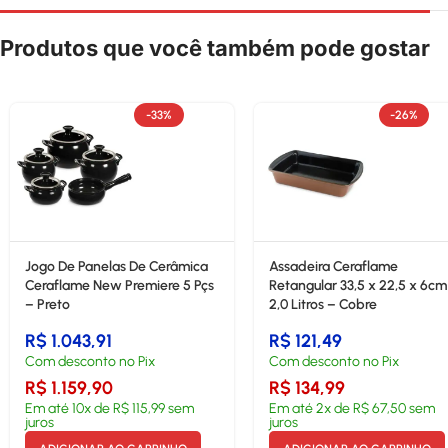
Produtos que você também pode gostar
-33%
-26%
Jogo De Panelas De Cerâmica
Assadeira Ceraflame
Ceraflame New Premiere 5 Pçs
Retangular 33,5 x 22,5 x 6cm
– Preto
2,0 Litros – Cobre
R$
1.043,91
R$
121,49
Com desconto no Pix
Com desconto no Pix
R$
1.159,90
R$
134,99
Em até
10
x de
R$
115,99
sem
Em até
2
x de
R$
67,50
sem
juros
juros