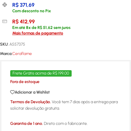
R$
371,69
Com desconto no Pix
R$
412,99
Em até
8
x de
R$
51,62
sem juros
Mais formas de pagamento
SKU:
A557375
Marca:
Ceraflame
Frete Grátis acima de R$ 199,00
Fora de estoque
Adicionar a Wishlist
Termos de Devolução.
Você tem 7 dias após a entrega para
solicitar devolução gratuita.
Garantia de 1 ano.
Direto com o fabricante.