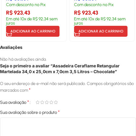
Com desconto no Pix
Com desconto no Pix
R$
923,43
R$
923,43
Em até
10
x de
R$
92,34
sem
Em até
10
x de
R$
92,34
sem
juros
juros
ADICIONAR AO CARRINHO
ADICIONAR AO CARRINHO
Avaliações
Não há avaliações ainda.
Seja o primeiro a avaliar “Assadeira Ceraflame Retangular
Martelada 34,0 x 25,0cm x 7,0cm 3,5 Litros – Chocolate”
O seu endereço de e-mail não será publicado.
Campos obrigatórios são
*
marcados com
*
Sua avaliação
*
Sua avaliação sobre o produto