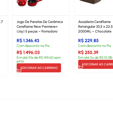
1,7
Jogo De Panelas De Cerâmica
Assadeira Ceraflame
Ceraflame New Premiere+
Retangular 33,5 x 22,
(Joy) 5 peças – Pomodoro
2000ML – Chocolate
R$
1.346,43
R$
229,85
Com desconto no Pix
Com desconto no Pix
R$
1.496,03
R$
255,39
Em até
10
x de
R$
149,60
sem
Em até
5
x de
R$
51,08
juros
ADICIONAR AO CARR
ADICIONAR AO CARRINHO