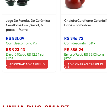
Jogo De Panelas De Cerâmica
Chaleira Ceraflame Colonial 
Ceraflame Duo (Smart) 5
Litros – Pomodoro
peças – Matte
R$
831,09
R$
346,72
Com desconto no Pix
Com desconto no Pix
R$
923,43
R$
385,24
Em até
10
x de
R$
92,34
sem
Em até
7
x de
R$
55,03
sem
juros
juros
ADICIONAR AO CARRINHO
ADICIONAR AO CARRINHO