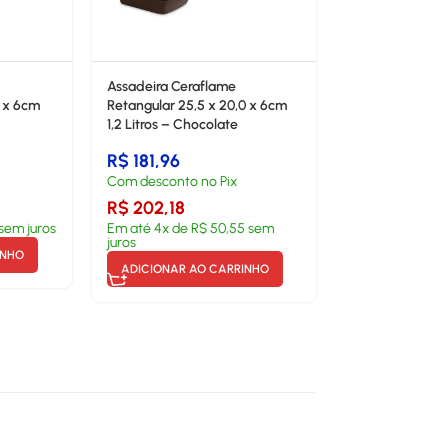
Assadeira Ceraflame
5 x 6cm
Retangular 25,5 x 20,0 x 6cm
1,2 Litros – Chocolate
R$
181,96
Com desconto no Pix
R$
202,18
sem juros
Em até
4
x de
R$
50,55
sem
juros
INHO
ADICIONAR AO CARRINHO