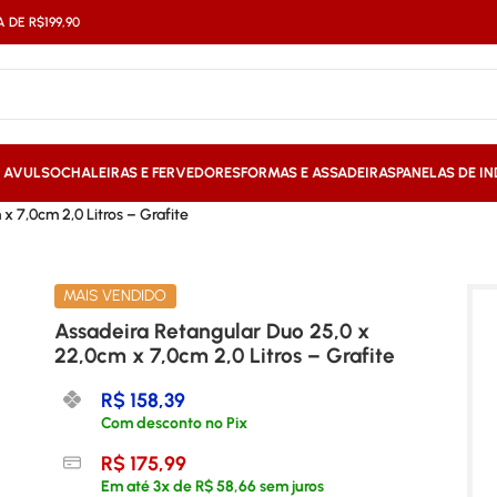
DE R$199,90
S AVULSO
CHALEIRAS E FERVEDORES
FORMAS E ASSADEIRAS
PANELAS DE I
x 7,0cm 2,0 Litros – Grafite
MAIS VENDIDO
Assadeira Retangular Duo 25,0 x
22,0cm x 7,0cm 2,0 Litros – Grafite
R$
158,39
Com desconto no Pix
R$
175,99
Em até
3
x de
R$
58,66
sem juros