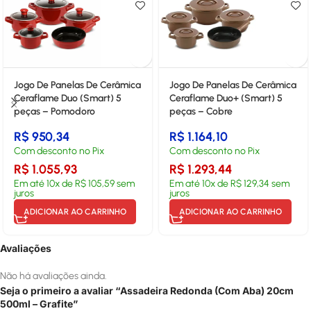
Jogo De Panelas De Cerâmica
Jogo De Panelas De Cerâmica
Ceraflame Duo (Smart) 5
Ceraflame Duo+ (Smart) 5
peças – Pomodoro
peças – Cobre
R$
950,34
R$
1.164,10
Com desconto no Pix
Com desconto no Pix
R$
1.055,93
R$
1.293,44
Em até
10
x de
R$
105,59
sem
Em até
10
x de
R$
129,34
sem
juros
juros
ADICIONAR AO CARRINHO
ADICIONAR AO CARRINHO
Avaliações
Não há avaliações ainda.
Seja o primeiro a avaliar “Assadeira Redonda (Com Aba) 20cm
500ml – Grafite”