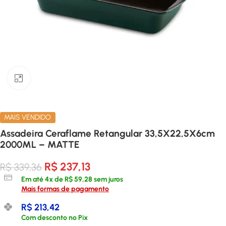
Clique para ampliar
MAIS VENDIDO
Assadeira Ceraflame Retangular 33,5X22,5X6cm
2000ML – MATTE
R$
237,13
R$
339,36
Em até
4
x de
R$
59,28
sem juros
Mais formas de pagamento
R$
213,42
Com desconto no Pix