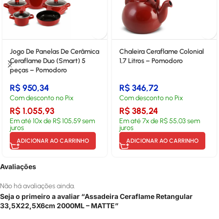
Jogo De Panelas De Cerâmica
Chaleira Ceraflame Colonial
Ceraflame Duo (Smart) 5
1,7 Litros – Pomodoro
peças – Pomodoro
R$
950,34
R$
346,72
Com desconto no Pix
Com desconto no Pix
R$
1.055,93
R$
385,24
Em até
10
x de
R$
105,59
sem
Em até
7
x de
R$
55,03
sem
juros
juros
ADICIONAR AO CARRINHO
ADICIONAR AO CARRINHO
Avaliações
Não há avaliações ainda.
Seja o primeiro a avaliar “Assadeira Ceraflame Retangular
33,5X22,5X6cm 2000ML – MATTE”