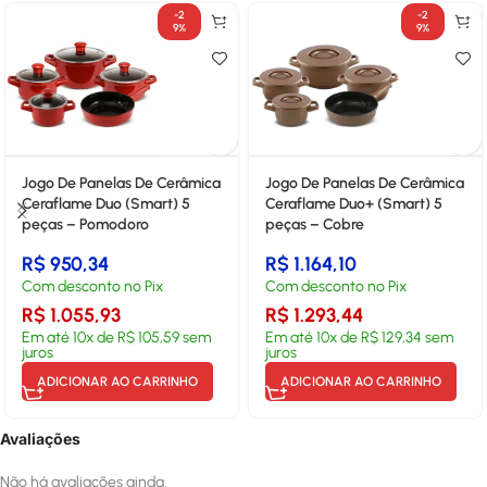
-2
-2
9%
9%
Jogo De Panelas De Cerâmica
Jogo De Panelas De Cerâmica
Ceraflame Duo (Smart) 5
Ceraflame Duo+ (Smart) 5
peças – Pomodoro
peças – Cobre
R$
950,34
R$
1.164,10
Com desconto no Pix
Com desconto no Pix
R$
1.055,93
R$
1.293,44
Em até
10
x de
R$
105,59
sem
Em até
10
x de
R$
129,34
sem
juros
juros
ADICIONAR AO CARRINHO
ADICIONAR AO CARRINHO
Avaliações
Não há avaliações ainda.