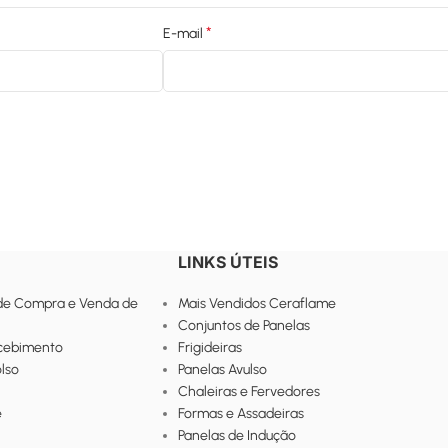
*
E-mail
LINKS ÚTEIS
de Compra e Venda de
Mais Vendidos Ceraflame
Conjuntos de Panelas
ecebimento
Frigideiras
lso
Panelas Avulso
Chaleiras e Fervedores
e
Formas e Assadeiras
Panelas de Indução