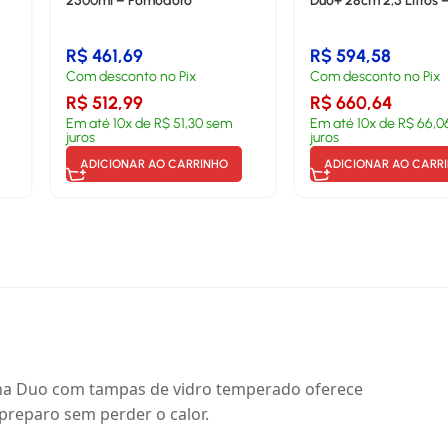
2500ml – Pomodoro
Duo+ 28cm 2,5 Litros 
R$
461,69
R$
594,58
Com desconto no Pix
Com desconto no Pix
R$
512,99
R$
660,64
Em até
10
x de
R$
51,30
sem
Em até
10
x de
R$
66,0
juros
juros
ADICIONAR AO CARRINHO
ADICIONAR AO CARR
 linha Duo com tampas de vidro temperado oferece
 preparo sem perder o calor.