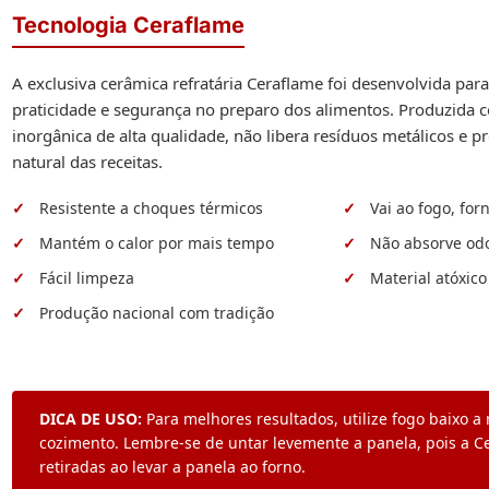
Tecnologia Ceraflame
A exclusiva cerâmica refratária Ceraflame foi desenvolvida par
praticidade e segurança no preparo dos alimentos. Produzida
inorgânica de alta qualidade, não libera resíduos metálicos e p
natural das receitas.
Resistente a choques térmicos
Vai ao fogo, for
Mantém o calor por mais tempo
Não absorve od
Fácil limpeza
Material atóxico
Produção nacional com tradição
DICA DE USO:
Para melhores resultados, utilize fogo baixo a 
cozimento. Lembre-se de untar levemente a panela, pois a C
retiradas ao levar a panela ao forno.