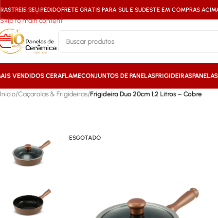
Skip to navigation
RASTREIE SEU PEDIDO
FRETE GRATIS PARA SUL E SUDESTE EM COMPRAS ACIMA 
Skip to main content
AIS VENDIDOS CERAFLAME
CONJUNTOS DE PANELAS
FRIGIDEIRAS
PANELA
Início
/
Caçarolas & Frigideiras
/
Frigideira Duo 20cm 1,2 Litros – Cobre
ESGOTADO