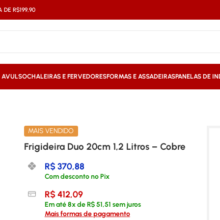
DE R$199,90
S AVULSO
CHALEIRAS E FERVEDORES
FORMAS E ASSADEIRAS
PANELAS DE I
MAIS VENDIDO
Frigideira Duo 20cm 1,2 Litros – Cobre
R$
370,88
Com desconto no Pix
R$
412,09
Em até
8
x de
R$
51,51
sem juros
Mais formas de pagamento