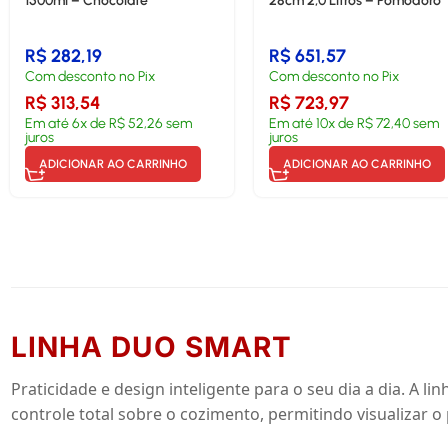
1500ml – Chocolate
28cm 2,0 Litros – Pomodoro
R$
282,19
R$
651,57
Com desconto no Pix
Com desconto no Pix
R$
313,54
R$
723,97
Em até
6
x de
R$
52,26
sem
Em até
10
x de
R$
72,40
sem
juros
juros
ADICIONAR AO CARRINHO
ADICIONAR AO CARRINHO
LINHA DUO SMART
Praticidade e design inteligente para o seu dia a dia. A
controle total sobre o cozimento, permitindo visualizar o