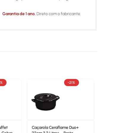
Garantia de 1 ano.
Direto com o fabricante.
1%
-21%
ffet
Caçarola Ceraflame Duo+