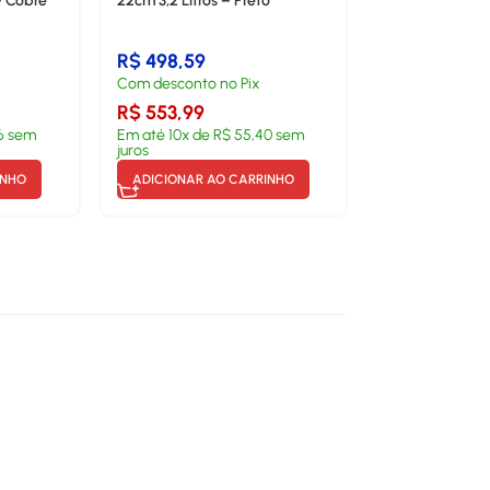
– Cobre
22cm 3,2 Litros – Preto
R$
498,59
Com desconto no Pix
R$
553,99
6
sem
Em até
10
x de
R$
55,40
sem
juros
INHO
ADICIONAR AO CARRINHO