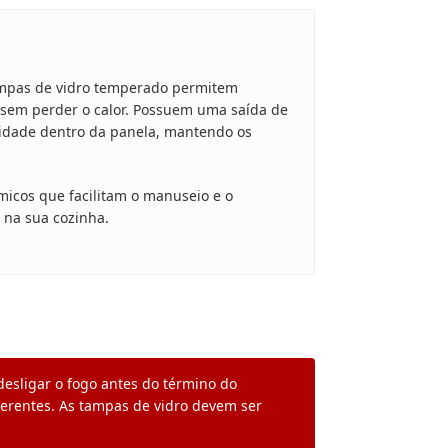
mpas de vidro temperado permitem
, sem perder o calor. Possuem uma saída de
midade dentro da panela, mantendo os
icos que facilitam o manuseio e o
 na sua cozinha.
 desligar o fogo antes do término do
derentes. As tampas de vidro devem ser