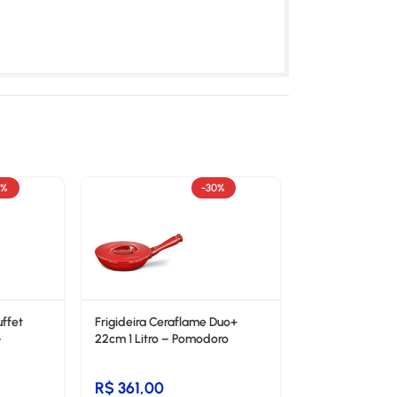
1%
-30%
ffet
Frigideira Ceraflame Duo+
–
22cm 1 Litro – Pomodoro
R$
361,00