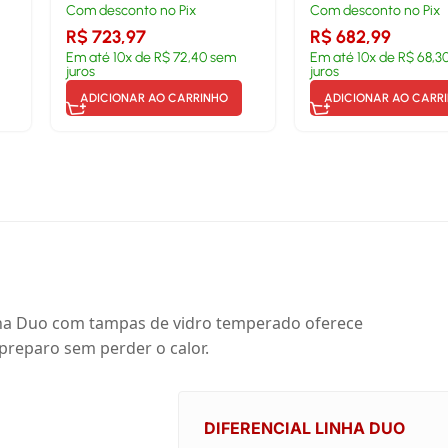
Com desconto no Pix
Com desconto no Pix
R$
723,97
R$
682,99
Em até
10
x de
R$
72,40
sem
Em até
10
x de
R$
68,3
juros
juros
ADICIONAR AO CARRINHO
ADICIONAR AO CARR
 linha Duo com tampas de vidro temperado oferece
 preparo sem perder o calor.
DIFERENCIAL LINHA DUO