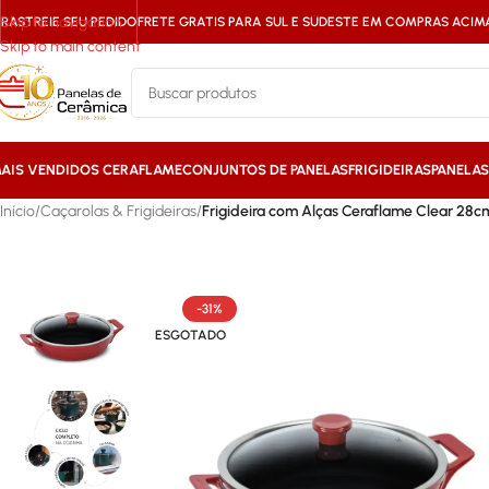
Skip to navigation
RASTREIE SEU PEDIDO
FRETE GRATIS PARA SUL E SUDESTE EM COMPRAS ACIMA 
Skip to main content
AIS VENDIDOS CERAFLAME
CONJUNTOS DE PANELAS
FRIGIDEIRAS
PANELA
Início
/
Caçarolas & Frigideiras
/
Frigideira com Alças Ceraflame Clear 2
-31%
ESGOTADO