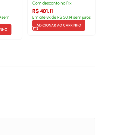
Com desconto no Pix
R$
401,11
0
sem
Em até
8
x de
R$
50,14
sem juros
ADICIONAR AO CARRINHO
INHO