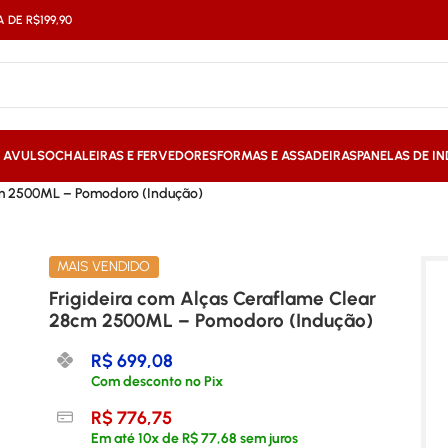
DE R$199,90
S AVULSO
CHALEIRAS E FERVEDORES
FORMAS E ASSADEIRAS
PANELAS DE I
8cm 2500ML – Pomodoro (Indução)
MAIS VENDIDO
Frigideira com Alças Ceraflame Clear
28cm 2500ML – Pomodoro (Indução)
R$
699,08
Com desconto no Pix
R$
776,75
Em até
10
x de
R$
77,68
sem juros