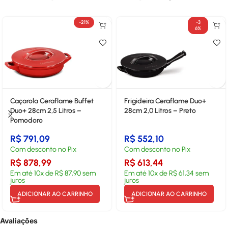
-21%
-3
6%
Caçarola Ceraflame Buffet
Frigideira Ceraflame Duo+
Duo+ 28cm 2,5 Litros –
28cm 2,0 Litros – Preto
Pomodoro
R$
791,09
R$
552,10
Com desconto no Pix
Com desconto no Pix
R$
878,99
R$
613,44
Em até
10
x de
R$
87,90
sem
Em até
10
x de
R$
61,34
sem
juros
juros
ADICIONAR AO CARRINHO
ADICIONAR AO CARRINHO
Avaliações