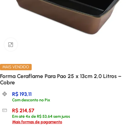
Clique para ampliar
MAIS VENDIDO
Forma Ceraflame Para Pao 25 x 13cm 2,0 Litros –
Cobre
R$
193,11
Com desconto no Pix
R$
214,57
Em até
4
x de
R$
53,64
sem juros
Mais formas de pagamento