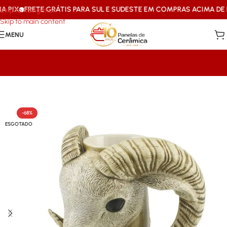
PIX
FRETE GRÁTIS PARA SUL E SUDESTE EM COMPRAS ACIMA DE R$
Skip to navigation
Skip to main content
MENU
Início
/
Ceraflame
-68%
ESGOTADO