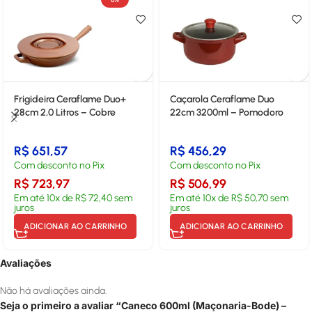
Frigideira Ceraflame Duo+
Caçarola Ceraflame Duo
28cm 2,0 Litros – Cobre
22cm 3200ml – Pomodoro
R$
651,57
R$
456,29
Com desconto no Pix
Com desconto no Pix
R$
723,97
R$
506,99
Em até
10
x de
R$
72,40
sem
Em até
10
x de
R$
50,70
sem
juros
juros
ADICIONAR AO CARRINHO
ADICIONAR AO CARRINHO
Avaliações
Não há avaliações ainda.
Seja o primeiro a avaliar “Caneco 600ml (Maçonaria-Bode) –