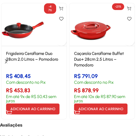
-4
-21%
7%
Frigideira Ceraflame Duo
Caçarola Ceraflame Buffet
28cm 2,0 Litros – Pomodoro
Duo+ 28cm 2,5 Litros –
Pomodoro
R$
408,45
R$
791,09
Com desconto no Pix
Com desconto no Pix
R$
453,83
R$
878,99
Em até
9
x de
R$
50,43
sem
Em até
10
x de
R$
87,90
sem
juros
juros
ADICIONAR AO CARRINHO
ADICIONAR AO CARRINHO
Avaliações