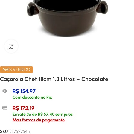
Clique para ampliar
MAIS VENDIDO
Caçarola Chef 18cm 1,3 Litros – Chocolate
R$
154,97
Com desconto no Pix
R$
172,19
Em até
3
x de
R$
57,40
sem juros
Mais formas de pagamento
SKU:
C17527545