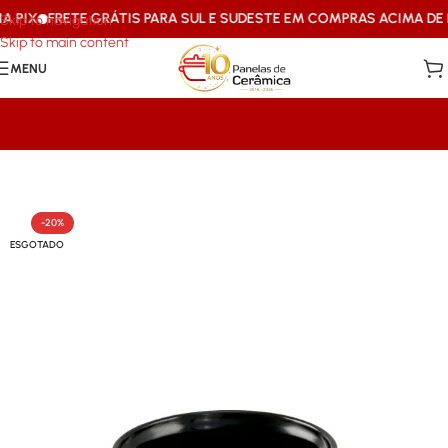
PIX
FRETE GRÁTIS PARA SUL E SUDESTE EM COMPRAS ACIMA DE R$
Skip to navigation
Skip to main content
MENU
Início
/
Caçarolas & Frigideiras
-20%
ESGOTADO