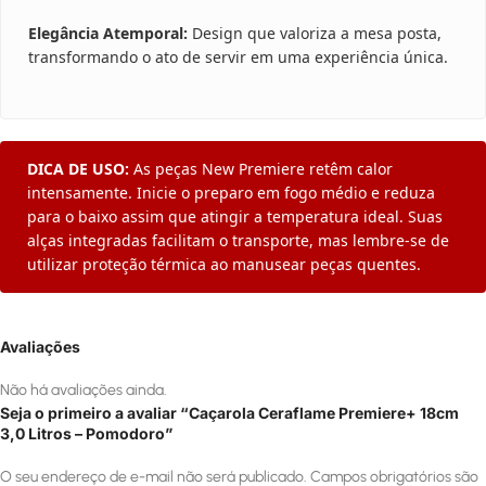
Elegância Atemporal:
Design que valoriza a mesa posta,
transformando o ato de servir em uma experiência única.
DICA DE USO:
As peças New Premiere retêm calor
intensamente. Inicie o preparo em fogo médio e reduza
para o baixo assim que atingir a temperatura ideal. Suas
alças integradas facilitam o transporte, mas lembre-se de
utilizar proteção térmica ao manusear peças quentes.
Avaliações
Não há avaliações ainda.
Seja o primeiro a avaliar “Caçarola Ceraflame Premiere+ 18cm
3,0 Litros – Pomodoro”
O seu endereço de e-mail não será publicado.
Campos obrigatórios são