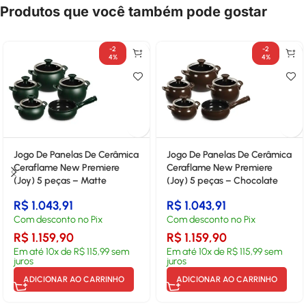
Produtos que você também pode gostar
-2
-2
4%
4%
Jogo De Panelas De Cerâmica
Jogo De Panelas De Cerâmica
Ceraflame New Premiere
Ceraflame New Premiere
(Joy) 5 peças – Matte
(Joy) 5 peças – Chocolate
R$
1.043,91
R$
1.043,91
Com desconto no Pix
Com desconto no Pix
R$
1.159,90
R$
1.159,90
Em até
10
x de
R$
115,99
sem
Em até
10
x de
R$
115,99
sem
juros
juros
ADICIONAR AO CARRINHO
ADICIONAR AO CARRINHO