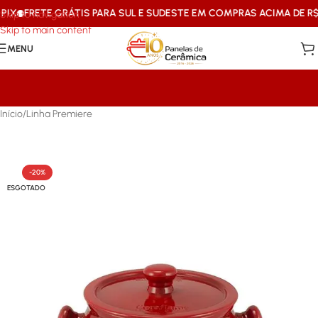
X
FRETE GRÁTIS PARA SUL E SUDESTE EM COMPRAS ACIMA DE R$199
Skip to navigation
Skip to main content
MENU
Início
/
Linha Premiere
-20%
ESGOTADO