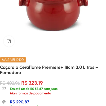
Clique para ampliar
MAIS VENDIDO
Caçarola Ceraflame Premiere+ 18cm 3,0 Litros –
Pomodoro
R$
323,19
R$
403,96
Em até
6
x de
R$
53,87
sem juros
Mais formas de pagamento
R$
290,87