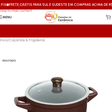
X
FRETE GRÁTIS PARA SUL E SUDESTE EM COMPRAS ACIMA DE R$19
Skip to navigation
Skip to main content
MENU
Início
/
Caçarolas & Frigideiras
ESGOTADO