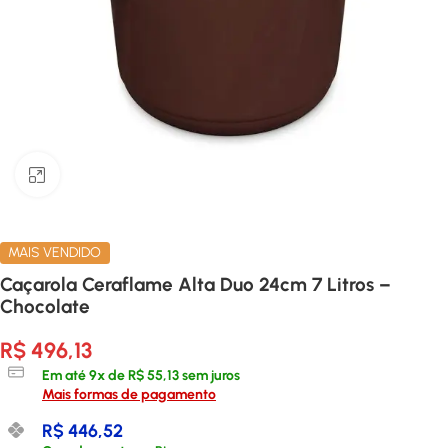
Clique para ampliar
MAIS VENDIDO
Caçarola Ceraflame Alta Duo 24cm 7 Litros –
Chocolate
R$
496,13
Em até
9
x de
R$
55,13
sem juros
Mais formas de pagamento
R$
446,52