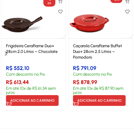
6%
Frigideira Ceraflame Duo+
Caçarola Ceraflame Buffet
28cm 2,0 Litros – Chocolate
Duo+ 28cm 2,5 Litros –
Pomodoro
R$
552,10
R$
791,09
Com desconto no Pix
Com desconto no Pix
R$
613,44
R$
878,99
Em até
10
x de
R$
61,34
sem
Em até
10
x de
R$
87,90
sem
juros
juros
ADICIONAR AO CARRINHO
ADICIONAR AO CARRINHO