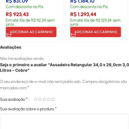
R$
831,09
R$
1.164,10
Com desconto no Pix
Com desconto no Pix
R$
923,43
R$
1.293,44
Em até
10
x de
R$
92,34
sem
Em até
10
x de
R$
129,34
sem
juros
juros
ADICIONAR AO CARRINHO
ADICIONAR AO CARRINHO
Avaliações
Não há avaliações ainda.
Seja o primeiro a avaliar “Assadeira Retangular 34,0 x 26,0cm 3,0
Litros – Cobre”
O seu endereço de e-mail não será publicado.
Campos obrigatórios são
*
marcados com
*
Sua avaliação
*
Sua avaliação sobre o produto