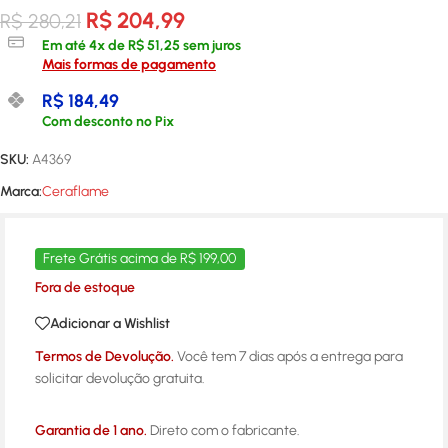
R$
204,99
R$
280,21
Em até
4
x de
R$
51,25
sem juros
Mais formas de pagamento
R$
184,49
Com desconto no Pix
SKU:
A4369
Marca:
Ceraflame
Frete Grátis acima de R$ 199,00
Fora de estoque
Adicionar a Wishlist
Termos de Devolução.
Você tem 7 dias após a entrega para
solicitar devolução gratuita.
Garantia de 1 ano.
Direto com o fabricante.