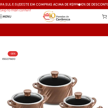
 SUL E SUDESTE EM COMPRAS ACIMA DE R$199
10% DE DESCONTO VI
Skip to navigation
Skip to main content
MENU
Início
/
Mais Vendidos Ceraflame
-35%
ESGOTADO