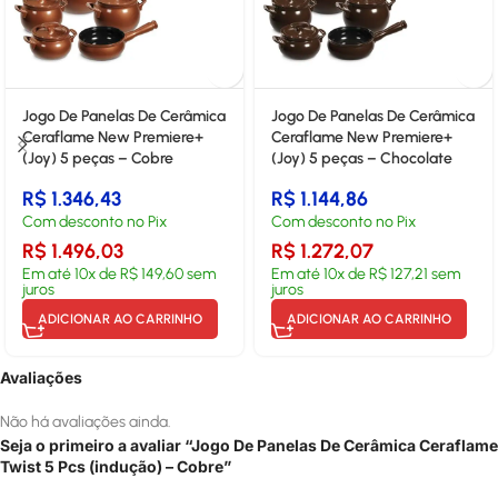
Jogo De Panelas De Cerâmica
Jogo De Panelas De Cerâmica
Ceraflame New Premiere+
Ceraflame New Premiere+
(Joy) 5 peças – Cobre
(Joy) 5 peças – Chocolate
R$
1.346,43
R$
1.144,86
Com desconto no Pix
Com desconto no Pix
R$
1.496,03
R$
1.272,07
Em até
10
x de
R$
149,60
sem
Em até
10
x de
R$
127,21
sem
juros
juros
ADICIONAR AO CARRINHO
ADICIONAR AO CARRINHO
Avaliações
Não há avaliações ainda.
Seja o primeiro a avaliar “Jogo De Panelas De Cerâmica Ceraflame
Twist 5 Pcs (indução) – Cobre”