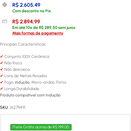
R$
2.605,49
Com desconto no Pix
R$
2.894,99
Em até
10
x de
R$
289,50
sem juros
Mais formas de pagamento
Principais Características:
✔
Conjunto 100% Cerâmica
✔
Não Risca
✔
Não descasca
✔
Livre de Metais Pesados
✔
Fogo,
indução
, Micro-ondas, Forno
✔
Longa Durabilidade
Produto compatível com Indução
SKU:
J6279491
Frete Grátis acima de R$ 199,00