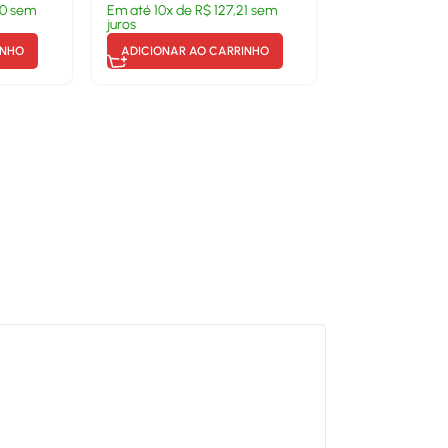
60
sem
Em até
10
x de
R$
127,21
sem
juros
INHO
ADICIONAR AO CARRINHO