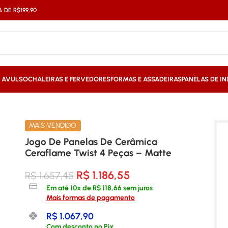
DE R$199,90
S AVULSO
CHALEIRAS E FERVEDORES
FORMAS E ASSADEIRAS
PANELAS DE I
 Twist 4 Peças – Matte
MAIS VENDIDO
Jogo De Panelas De Cerâmica
Ceraflame Twist 4 Peças – Matte
R$
1.186,55
R$
1.657,45
Em até
10
x de
R$
118,66
sem juros
Mais formas de pagamento
R$
1.067,90
Com desconto no Pix