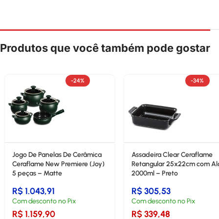
Produtos que você também pode gostar
-24%
-34%
Jogo De Panelas De Cerâmica
Assadeira Clear Ceraflame
Ceraflame New Premiere (Joy)
Retangular 25x22cm com Al
5 peças – Matte
2000ml – Preto
R$
1.043,91
R$
305,53
Com desconto no Pix
Com desconto no Pix
R$
1.159,90
R$
339,48