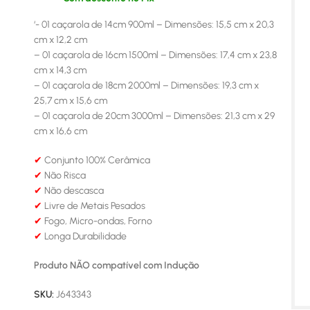
‘- 01 caçarola de 14cm 900ml – Dimensões: 15,5 cm x 20,3
cm x 12,2 cm
– 01 caçarola de 16cm 1500ml – Dimensões: 17,4 cm x 23,8
cm x 14,3 cm
– 01 caçarola de 18cm 2000ml – Dimensões: 19,3 cm x
25,7 cm x 15,6 cm
– 01 caçarola de 20cm 3000ml – Dimensões: 21,3 cm x 29
cm x 16,6 cm
✔
Conjunto 100% Cerâmica
✔
Não Risca
✔
Não descasca
✔
Livre de Metais Pesados
✔
Fogo, Micro-ondas, Forno
✔
Longa Durabilidade
Produto NÃO compatível com Indução
SKU:
J643343