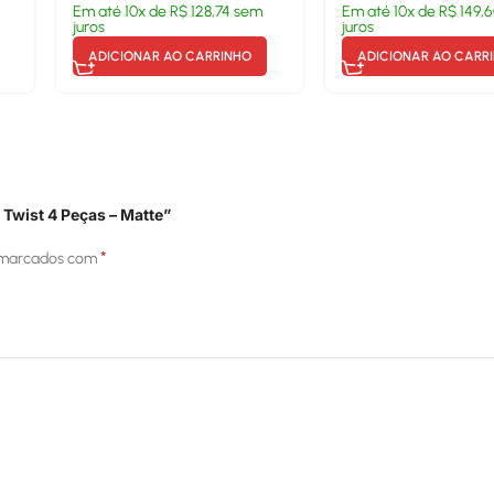
Em até
10
x de
R$
128,74
sem
Em até
10
x de
R$
149,
juros
juros
ADICIONAR AO CARRINHO
ADICIONAR AO CARR
 Twist 4 Peças – Matte”
*
 marcados com