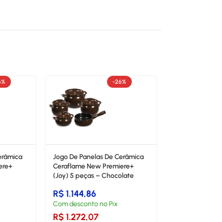
6%
-26%
erâmica
Jogo De Panelas De Cerâmica
ere+
Ceraflame New Premiere+
(Joy) 5 peças – Chocolate
R$
1.144,86
Com desconto no Pix
R$
1.272,07