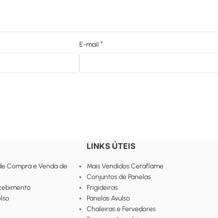
*
E-mail
LINKS ÚTEIS
de Compra e Venda de
Mais Vendidos Ceraflame
Conjuntos de Panelas
ecebimento
Frigideiras
lso
Panelas Avulso
Chaleiras e Fervedores