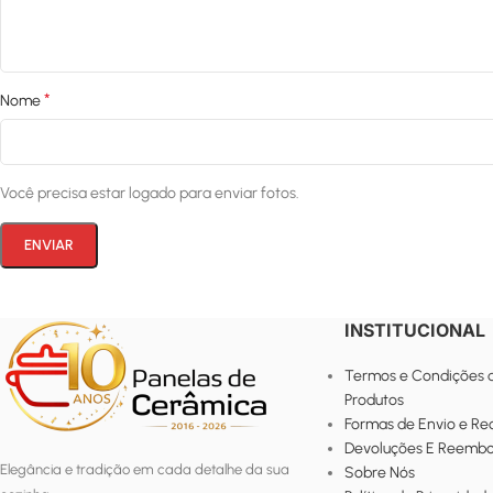
*
Nome
Você precisa estar logado para enviar fotos.
INSTITUCIONAL
Termos e Condições 
Produtos
Formas de Envio e R
Devoluções E Reembo
Elegância e tradição em cada detalhe da sua
Sobre Nós