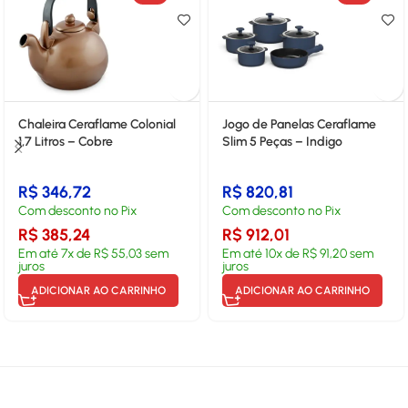
Chaleira Ceraflame Colonial
Jogo de Panelas Ceraflame
1,7 Litros – Cobre
Slim 5 Peças – Indigo
R$
346,72
R$
820,81
Com desconto no Pix
Com desconto no Pix
R$
385,24
R$
912,01
Em até
7
x de
R$
55,03
sem
Em até
10
x de
R$
91,20
sem
juros
juros
ADICIONAR AO CARRINHO
ADICIONAR AO CARRINHO