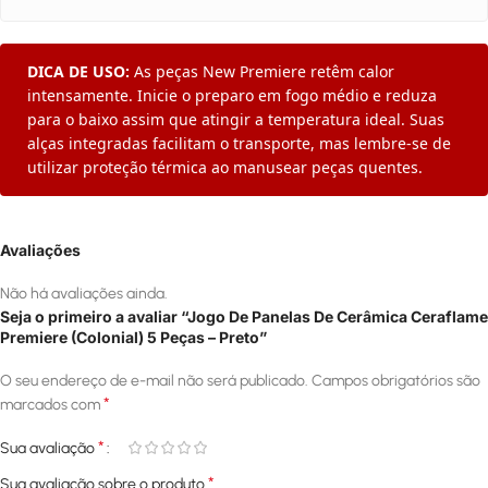
DICA DE USO:
As peças New Premiere retêm calor
intensamente. Inicie o preparo em fogo médio e reduza
para o baixo assim que atingir a temperatura ideal. Suas
alças integradas facilitam o transporte, mas lembre-se de
utilizar proteção térmica ao manusear peças quentes.
Avaliações
Não há avaliações ainda.
Seja o primeiro a avaliar “Jogo De Panelas De Cerâmica Ceraflame
Premiere (Colonial) 5 Peças – Preto”
O seu endereço de e-mail não será publicado.
Campos obrigatórios são
*
marcados com
*
Sua avaliação
*
Sua avaliação sobre o produto