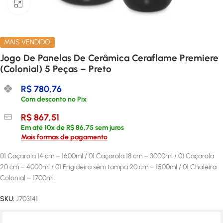
Clique para ampliar
MAIS VENDIDO
Jogo De Panelas De Cerâmica Ceraflame Premiere
(Colonial) 5 Peças – Preto
R$
780,76
Com desconto no Pix
R$
867,51
Em até
10
x de
R$
86,75
sem juros
Mais formas de pagamento
01 Caçarola 14 cm – 1600ml / 01 Caçarola 18 cm – 3000ml / 01 Caçarola
20 cm – 4000ml / 01 Frigideira sem tampa 20 cm – 1500ml / 01 Chaleira
Colonial – 1700ml.
SKU:
J703141