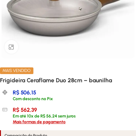
Clique para ampliar
MAIS VENDIDO
Frigideira Ceraflame Duo 28cm – baunilha
R$
506,15
Com desconto no Pix
R$
562,39
Em até
10
x de
R$
56,24
sem juros
Mais formas de pagamento
Composição do Produto