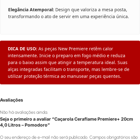
Elegância Atemporal:
Design que valoriza a mesa posta,
transformando o ato de servir em uma experiência única.
DICA DE USO:
As peças New Premiere retêm calor
intensamente. Inicie o preparo em fogo médio e reduza
para o baixo assim que atingir a temperatura ideal. Suas
alças integradas facilitam o transporte, mas lembre-se de
utilizar proteção térmica ao manusear peças quentes.
Avaliações
Não há avaliações ainda.
Seja o primeiro a avaliar “Caçarola Ceraflame Premiere+ 20cm
4,0 Litros – Pomodoro”
O seu endereço de e-mail não será publicado.
Campos obrigatórios são