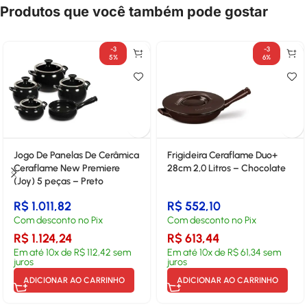
Produtos que você também pode gostar
-3
-3
5%
6%
Jogo De Panelas De Cerâmica
Frigideira Ceraflame Duo+
Ceraflame New Premiere
28cm 2,0 Litros – Chocolate
(Joy) 5 peças – Preto
R$
1.011,82
R$
552,10
Com desconto no Pix
Com desconto no Pix
R$
1.124,24
R$
613,44
Em até
10
x de
R$
112,42
sem
Em até
10
x de
R$
61,34
sem
juros
juros
ADICIONAR AO CARRINHO
ADICIONAR AO CARRINHO