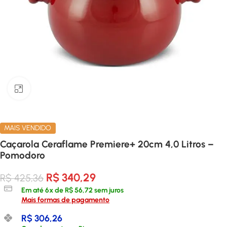
Clique para ampliar
MAIS VENDIDO
Caçarola Ceraflame Premiere+ 20cm 4,0 Litros –
Pomodoro
R$
340,29
R$
425,36
Em até
6
x de
R$
56,72
sem juros
Mais formas de pagamento
R$
306,26