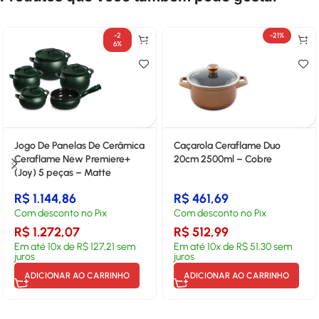
-2
-21%
6%
Jogo De Panelas De Cerâmica
Caçarola Ceraflame Duo
Ceraflame New Premiere+
20cm 2500ml – Cobre
(Joy) 5 peças – Matte
R$
1.144,86
R$
461,69
Com desconto no Pix
Com desconto no Pix
R$
1.272,07
R$
512,99
Em até
10
x de
R$
127,21
sem
Em até
10
x de
R$
51,30
sem
juros
juros
ADICIONAR AO CARRINHO
ADICIONAR AO CARRINHO