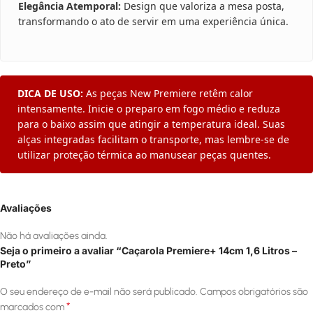
Elegância Atemporal:
Design que valoriza a mesa posta,
transformando o ato de servir em uma experiência única.
DICA DE USO:
As peças New Premiere retêm calor
intensamente. Inicie o preparo em fogo médio e reduza
para o baixo assim que atingir a temperatura ideal. Suas
alças integradas facilitam o transporte, mas lembre-se de
utilizar proteção térmica ao manusear peças quentes.
Avaliações
Não há avaliações ainda.
Seja o primeiro a avaliar “Caçarola Premiere+ 14cm 1,6 Litros –
Preto”
O seu endereço de e-mail não será publicado.
Campos obrigatórios são
*
marcados com