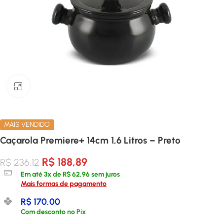
Clique para ampliar
MAIS VENDIDO
Caçarola Premiere+ 14cm 1,6 Litros – Preto
R$
188,89
R$
236,12
Em até
3
x de
R$
62,96
sem juros
Mais formas de pagamento
R$
170,00
Com desconto no Pix