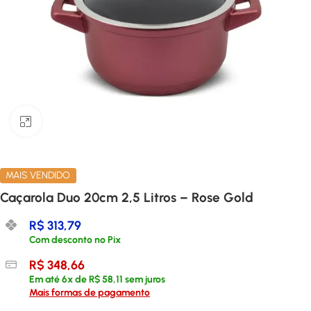
Clique para ampliar
MAIS VENDIDO
Caçarola Duo 20cm 2,5 Litros – Rose Gold
R$
313,79
Com desconto no Pix
R$
348,66
Em até
6
x de
R$
58,11
sem juros
Mais formas de pagamento