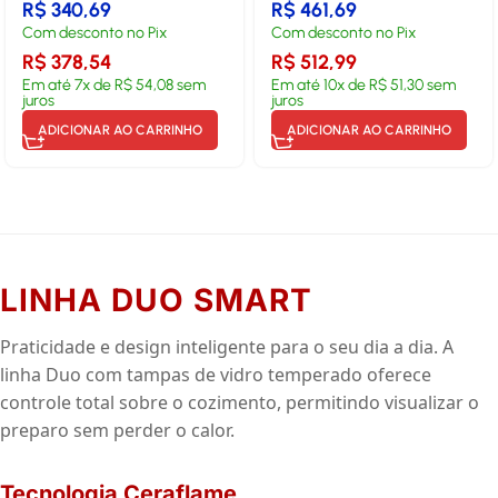
R$
340,69
R$
461,69
Com desconto no Pix
Com desconto no Pix
R$
378,54
R$
512,99
Em até
7
x de
R$
54,08
sem
Em até
10
x de
R$
51,30
sem
juros
juros
ADICIONAR AO CARRINHO
ADICIONAR AO CARRINHO
LINHA DUO SMART
Praticidade e design inteligente para o seu dia a dia. A
linha Duo com tampas de vidro temperado oferece
controle total sobre o cozimento, permitindo visualizar o
preparo sem perder o calor.
Tecnologia Ceraflame