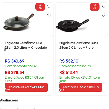
-4
-3
7%
6%
Frigideira Ceraflame Duo
Frigideira Ceraflame Duo+
28cm 2,0 Litros – Chocolate
28cm 2,0 Litros – Preto
R$
340,69
R$
552,10
Com desconto no Pix
Com desconto no Pix
R$
378,54
R$
613,44
Em até
7
x de
R$
54,08
sem
Em até
10
x de
R$
61,34
sem
juros
juros
ADICIONAR AO CARRINHO
ADICIONAR AO CARRINHO
Avaliações