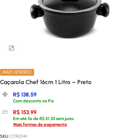
Clique para ampliar
MAIS VENDIDO
Caçarola Chef 16cm 1 Litro – Preto
R$
138,59
Com desconto no Pix
R$
153,99
Em até
3
x de
R$
51,33
sem juros
Mais formas de pagamento
SKU:
C17421141