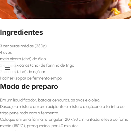
Ingredientes
3 cenouras médias (250g)
4 ovos
meia xícara (chá) de óleo
2 e meia xícaras (chá) de farinha de trigo
2 xícaras (chá) de açúcar
1 colher (sopa) de fermento em pó
Modo de preparo
Em um liquidificador, bata as cenouras, os ovos e o óleo.
Despeje a mistura em um recipiente e misture o açúcar e a farinha de
trigo peneirada com o fermento.
Coloque em uma fôrma retangular (20 x 30 cm) untada, e leve ao forno
médio (180°C), preaquecido, por 40 minutos.