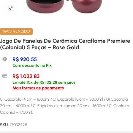
Clique para ampliar
MAIS VENDIDO
Jogo De Panelas De Cerâmica Ceraflame Premiere
(Colonial) 5 Peças – Rose Gold
R$
920,55
Com desconto no Pix
R$
1.022,83
Em até
10
x de
R$
102,28
sem juros
Mais formas de pagamento
01 Caçarola 14 cm – 1600ml / 01 Caçarola 18 cm – 3000ml / 01 Caçarola
20 cm – 4000ml / 01 Frigideira sem tampa 20 cm – 1500ml / 01 Chaleira
Colonial – 1700ml.
SKU:
J7032425