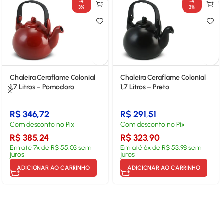
-4
-4
3%
3%
Chaleira Ceraflame Colonial
Chaleira Ceraflame Colonial
1,7 Litros – Pomodoro
1,7 Litros – Preto
R$
346,72
R$
291,51
Com desconto no Pix
Com desconto no Pix
R$
385,24
R$
323,90
Em até
7
x de
R$
55,03
sem
Em até
6
x de
R$
53,98
sem
juros
juros
ADICIONAR AO CARRINHO
ADICIONAR AO CARRINHO