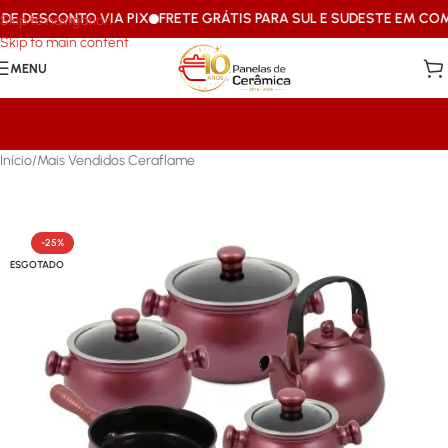
 DESCONTO VIA PIX
FRETE GRÁTIS PARA SUL E SUDESTE EM COMPR
Skip to navigation
Skip to main content
MENU
Início
/
Mais Vendidos Ceraflame
-25%
ESGOTADO