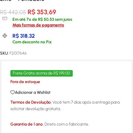
R$
353,69
R$
442,05
Em até
7
x de
R$
50,53
sem juros
Mais formas de pagamento
R$
318,32
Com desconto no Pix
SKU:
F2017646
Frete Grátis acima de R$ 199,00
Fora de estoque
Adicionar a Wishlist
Termos de Devolução.
Você tem 7 dias após a entrega para
solicitar devolução gratuita.
Garantia de 1 ano.
Direto com o fabricante.