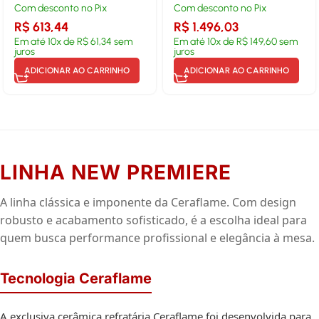
Com desconto no Pix
Com desconto no Pix
R$
613,44
R$
1.496,03
Em até
10
x de
R$
61,34
sem
Em até
10
x de
R$
149,60
sem
juros
juros
ADICIONAR AO CARRINHO
ADICIONAR AO CARRINHO
LINHA NEW PREMIERE
A linha clássica e imponente da Ceraflame. Com design
robusto e acabamento sofisticado, é a escolha ideal para
quem busca performance profissional e elegância à mesa.
Tecnologia Ceraflame
A exclusiva cerâmica refratária Ceraflame foi desenvolvida para