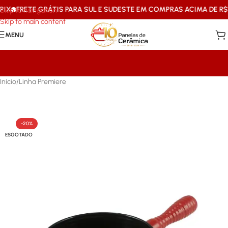
FRETE GRÁTIS PARA SUL E SUDESTE EM COMPRAS ACIMA DE R$199
Skip to navigation
Skip to main content
MENU
Início
/
Linha Premiere
-20%
ESGOTADO