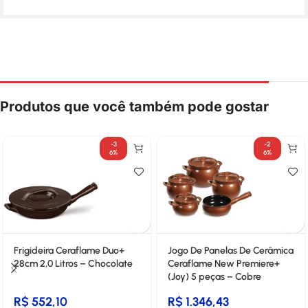
Produtos que você também pode gostar
-3
-2
6%
6%
Frigideira Ceraflame Duo+
Jogo De Panelas De Cerâmica
28cm 2,0 Litros – Chocolate
Ceraflame New Premiere+
(Joy) 5 peças – Cobre
R$
552,10
R$
1.346,43