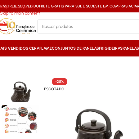
Skip to navigation
RASTREIE SEU PEDIDO
FRETE GRATIS PARA SUL E SUDESTE EM COMPRAS ACIMA 
Skip to main content
AIS VENDIDOS CERAFLAME
CONJUNTOS DE PANELAS
FRIGIDEIRAS
PANELA
Início
/
Mais Vendidos Ceraflame
/
Chaleira Ceraflame Twist 1,4 Litros – Ch
-25%
ESGOTADO