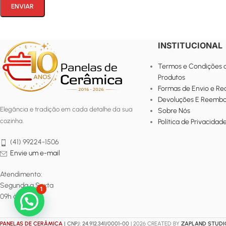
INSTITUCIONAL
Termos e Condições 
Produtos
Formas de Envio e R
Devoluções E Reembo
Elegância e tradição em cada detalhe da sua
Sobre Nós
cozinha.
Política de Privacidad
(41) 99224-1506
Envie um e-mail
Atendimento:
Segunda a Sexta
1
09h às 18h
PANELAS DE CERÂMICA
| CNPJ: 24.912.341/0001-00
| 2026 CREATED BY
ZAPLAND STUDI