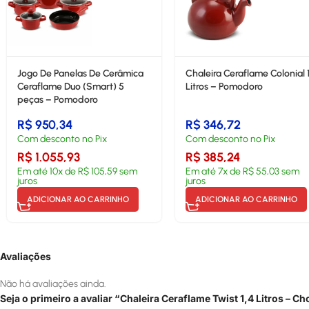
Jogo De Panelas De Cerâmica
Chaleira Ceraflame Colonial 
Ceraflame Duo (Smart) 5
Litros – Pomodoro
peças – Pomodoro
R$
950,34
R$
346,72
Com desconto no Pix
Com desconto no Pix
R$
1.055,93
R$
385,24
Em até
10
x de
R$
105,59
sem
Em até
7
x de
R$
55,03
sem
juros
juros
ADICIONAR AO CARRINHO
ADICIONAR AO CARRINHO
Avaliações
Não há avaliações ainda.
Seja o primeiro a avaliar “Chaleira Ceraflame Twist 1,4 Litros – Ch