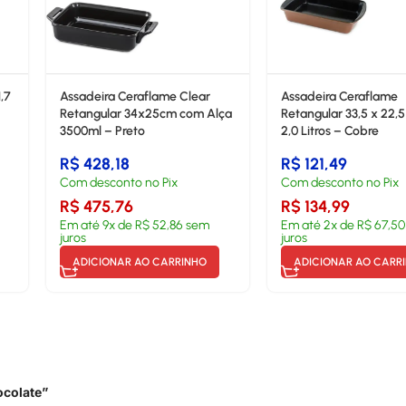
1,7
Assadeira Ceraflame Clear
Assadeira Ceraflame
Retangular 34x25cm com Alça
Retangular 33,5 x 22,
3500ml – Preto
2,0 Litros – Cobre
R$
428,18
R$
121,49
Com desconto no Pix
Com desconto no Pix
R$
475,76
R$
134,99
Em até
9
x de
R$
52,86
sem
Em até
2
x de
R$
67,50
juros
juros
ADICIONAR AO CARRINHO
ADICIONAR AO CARR
ocolate”