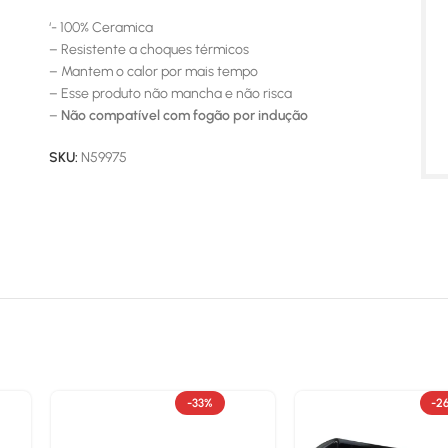
‘- 100% Ceramica
– Resistente a choques térmicos
– Mantem o calor por mais tempo
– Esse produto não mancha e não risca
–
Não compatível com fogão por indução
SKU:
N59975
-33%
-2