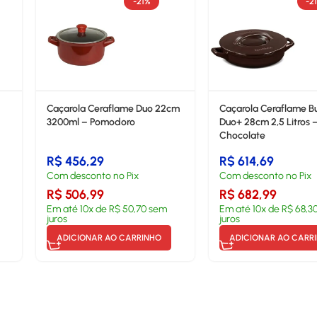
-21%
-2
Caçarola Ceraflame Duo 22cm
Caçarola Ceraflame Bu
3200ml – Pomodoro
Duo+ 28cm 2,5 Litros 
Chocolate
R$
456,29
R$
614,69
Com desconto no Pix
Com desconto no Pix
R$
506,99
R$
682,99
Em até
10
x de
R$
50,70
sem
Em até
10
x de
R$
68,3
juros
juros
ADICIONAR AO CARRINHO
ADICIONAR AO CARR