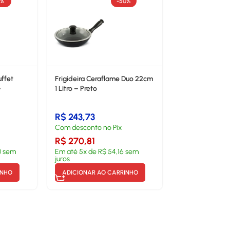
1%
-50%
ffet
Frigideira Ceraflame Duo 22cm
–
1 Litro – Preto
R$
243,73
Com desconto no Pix
R$
270,81
0
sem
Em até
5
x de
R$
54,16
sem
juros
INHO
ADICIONAR AO CARRINHO