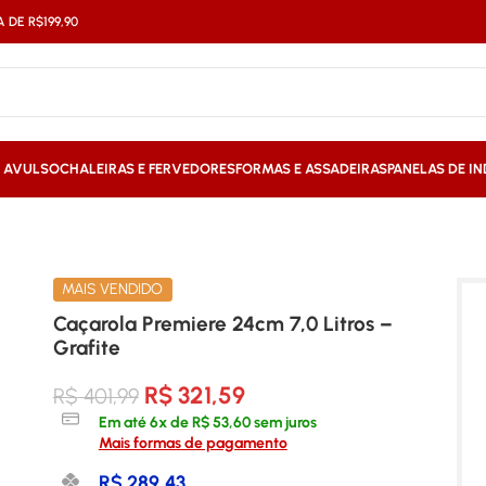
DE R$199,90
S AVULSO
CHALEIRAS E FERVEDORES
FORMAS E ASSADEIRAS
PANELAS DE I
MAIS VENDIDO
Caçarola Premiere 24cm 7,0 Litros –
Grafite
R$
321,59
R$
401,99
Em até
6
x de
R$
53,60
sem juros
Mais formas de pagamento
R$
289,43