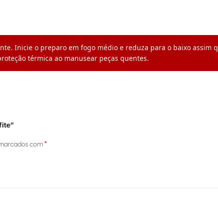
e. Inicie o preparo em fogo médio e reduza para o baixo assim qu
r proteção térmica ao manusear peças quentes.
fite”
*
 marcados com