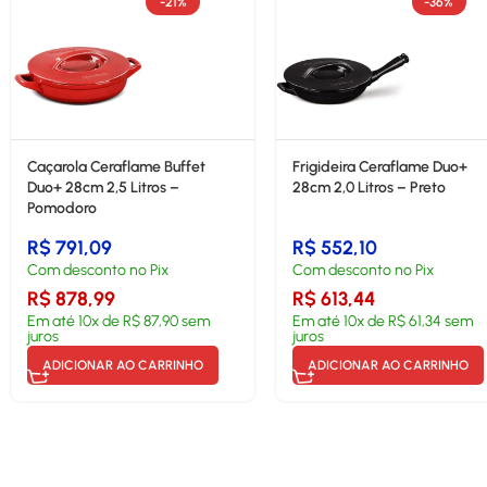
-21%
-36%
Caçarola Ceraflame Buffet
Frigideira Ceraflame Duo+
Duo+ 28cm 2,5 Litros –
28cm 2,0 Litros – Preto
Pomodoro
R$
791,09
R$
552,10
Com desconto no Pix
Com desconto no Pix
R$
878,99
R$
613,44
Em até
10
x de
R$
87,90
sem
Em até
10
x de
R$
61,34
sem
juros
juros
ADICIONAR AO CARRINHO
ADICIONAR AO CARRINHO