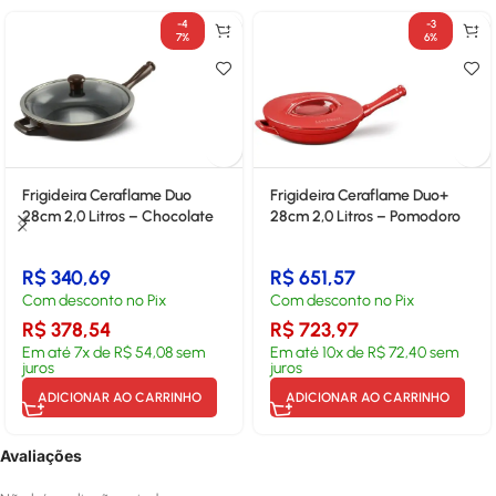
-4
-3
7%
6%
Frigideira Ceraflame Duo
Frigideira Ceraflame Duo+
28cm 2,0 Litros – Chocolate
28cm 2,0 Litros – Pomodoro
R$
340,69
R$
651,57
Com desconto no Pix
Com desconto no Pix
R$
378,54
R$
723,97
Em até
7
x de
R$
54,08
sem
Em até
10
x de
R$
72,40
sem
juros
juros
ADICIONAR AO CARRINHO
ADICIONAR AO CARRINHO
Avaliações