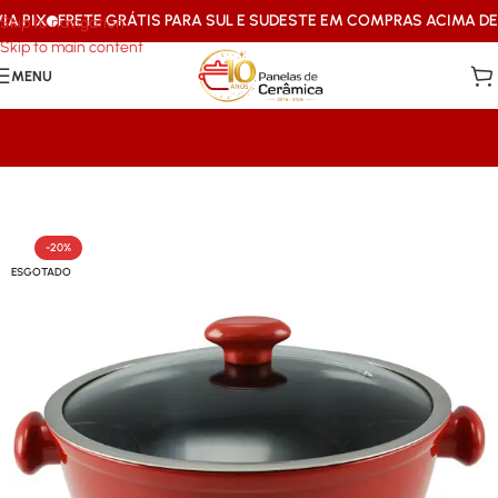
 PIX
FRETE GRÁTIS PARA SUL E SUDESTE EM COMPRAS ACIMA DE R$
Skip to navigation
Skip to main content
MENU
Início
/
Caçarolas & Frigideiras
-20%
ESGOTADO