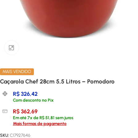
Clique para ampliar
MAIS VENDIDO
Caçarola Chef 28cm 5,5 Litros – Pomodoro
R$
326,42
Com desconto no Pix
R$
362,69
Em até
7
x de
R$
51,81
sem juros
Mais formas de pagamento
SKU:
C17927646