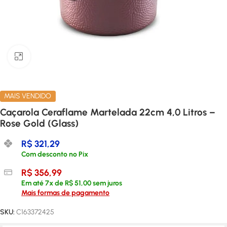
Clique para ampliar
MAIS VENDIDO
Caçarola Ceraflame Martelada 22cm 4,0 Litros –
Rose Gold (Glass)
R$
321,29
Com desconto no Pix
R$
356,99
Em até
7
x de
R$
51,00
sem juros
Mais formas de pagamento
SKU:
C163372425