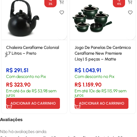
-4
-2
3%
4%
Chaleira Ceraflame Colonial
Jogo De Panelas De Cerâmica
1,7 Litros – Preto
Ceraflame New Premiere
(Joy) 5 peças – Matte
R$
291,51
R$
1.043,91
Com desconto no Pix
Com desconto no Pix
R$
323,90
R$
1.159,90
Em até
6
x de
R$
53,98
sem
Em até
10
x de
R$
115,99
sem
juros
juros
ADICIONAR AO CARRINHO
ADICIONAR AO CARRINHO
Avaliações
Não há avaliações ainda.