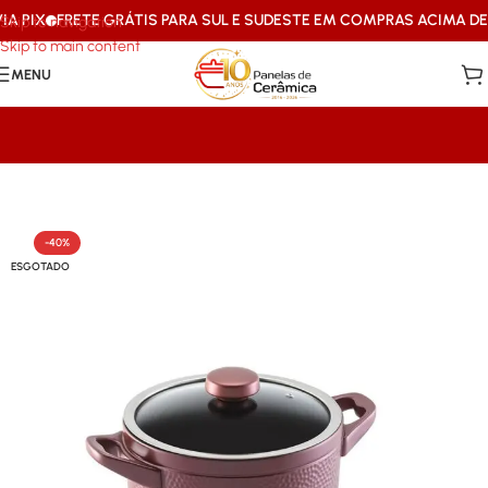
 PIX
FRETE GRÁTIS PARA SUL E SUDESTE EM COMPRAS ACIMA DE R
Skip to navigation
Skip to main content
MENU
Início
/
Mais Vendidos Ceraflame
-40%
ESGOTADO