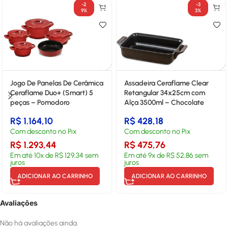
-2
-3
9%
3%
Jogo De Panelas De Cerâmica
Assadeira Ceraflame Clear
Ceraflame Duo+ (Smart) 5
Retangular 34x25cm com
peças – Pomodoro
Alça 3500ml – Chocolate
R$
1.164,10
R$
428,18
Com desconto no Pix
Com desconto no Pix
R$
1.293,44
R$
475,76
Em até
10
x de
R$
129,34
sem
Em até
9
x de
R$
52,86
sem
juros
juros
ADICIONAR AO CARRINHO
ADICIONAR AO CARRINHO
Avaliações
Não há avaliações ainda.