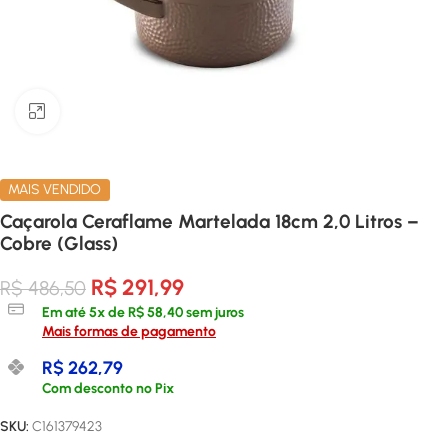
Clique para ampliar
MAIS VENDIDO
Caçarola Ceraflame Martelada 18cm 2,0 Litros –
Cobre (Glass)
R$
291,99
R$
486,50
Em até
5
x de
R$
58,40
sem juros
Mais formas de pagamento
R$
262,79
Com desconto no Pix
SKU:
C161379423