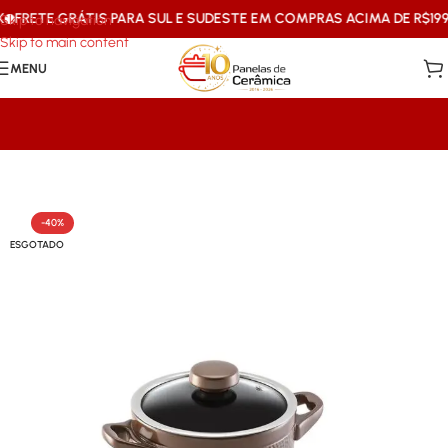
FRETE GRÁTIS PARA SUL E SUDESTE EM COMPRAS ACIMA DE R$199
Skip to navigation
Skip to main content
MENU
Início
/
Mais Vendidos Ceraflame
-40%
ESGOTADO